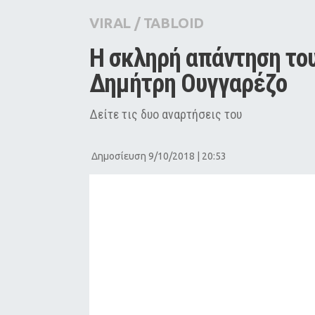
City Guide
VIRAL
/
TABLOID
Pop Culture
Η σκληρή απάντηση του
Agenda
Δημήτρη Ουγγαρέζο 
Δείτε τις δυο αναρτήσεις του
Δημοσίευση 9/10/2018 | 20:53