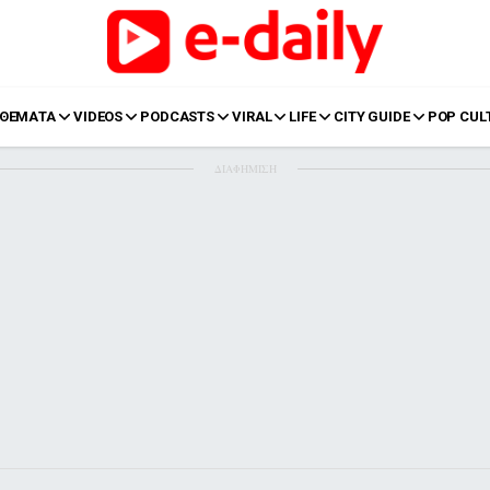
ΘΕΜΑΤΑ
VIDEOS
PODCASTS
VIRAL
LIFE
CITY GUIDE
POP CUL
ΔΙΑΦΗΜΙΣΗ
LIFE
Food
Body+Mind
α
Eurovision
Ταξίδια
Style
Summer
Σπίτι
Family
LOL
Σχέσεις
t
LGBTQI+