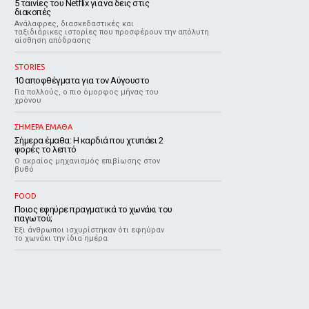
5 ταινίες του Netflix για να δεις στις
διακοπές
Aνάλαφρες, διασκεδαστικές και
ταξιδιάρικες ιστορίες που προσφέρουν την απόλυτη
αίσθηση απόδρασης
STORIES
10 αποφθέγματα για τον Αύγουστο
Για πολλούς, ο πιο όμορφος μήνας του
χρόνου
ΣΗΜΕΡΑ ΕΜΑΘΑ
Σήμερα έμαθα: Η καρδιά που χτυπάει 2
φορές το λεπτό
Ο ακραίος μηχανισμός επιβίωσης στον
βυθό
FOOD
Ποιος εφηύρε πραγματικά το χωνάκι του
παγωτού;
Έξι άνθρωποι ισχυρίστηκαν ότι εφηύραν
το χωνάκι την ίδια ημέρα