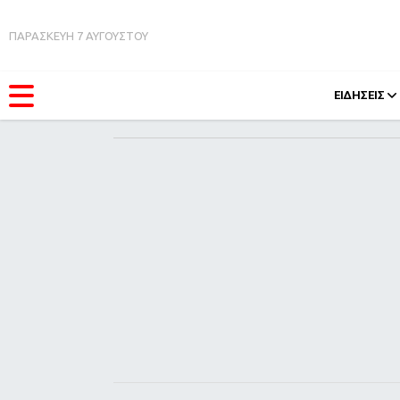
ΠΑΡΑΣΚΕΥΗ 7 ΑΥΓΟΥΣΤΟΥ
ΕΙΔΗΣΕΙΣ
ΚΑΤΗΓΟΡΊΕΣ
FEEDS
Ειδήσεις
Πάσχ
Θέματα
Retro
Videos
OMG
Podcasts
A-Lis
Viral
Xmas
Life