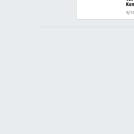
Καπ
9/1