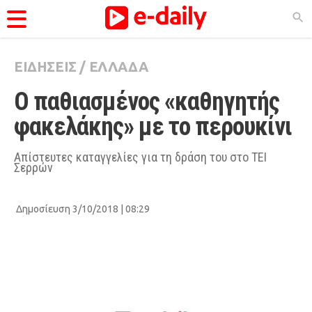
ΕΙΔΗΣΕΙΣ
/
ΕΛΛΑΔΑ
ΚΑΤΗΓΟΡΊΕΣ
Ο παθιασμένος «καθηγητής 
Ειδήσεις
φακελάκης» με το περουκίνι  
Θέματα
Videos
Απίστευτες καταγγελίες για τη δράση του στο ΤΕΙ
Σερρών
Podcasts
Viral
Δημοσίευση 3/10/2018 | 08:29
Life
City Guide
Pop Culture
Agenda