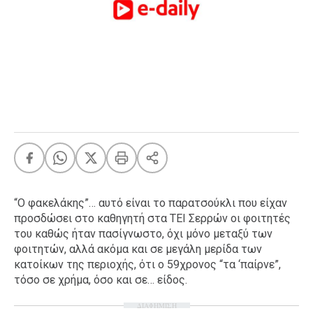
FEEDS
Πάσχα
Eurovision
Retro
Summer
OMG
LOL
A-List
LGBTQI+
“Ο φακελάκης”… αυτό είναι το παρατσούκλι που είχαν
Xmas
προσδώσει στο καθηγητή στα ΤΕΙ Σερρών οι φοιτητές
του καθώς ήταν πασίγνωστο, όχι μόνο μεταξύ των
φοιτητών, αλλά ακόμα και σε μεγάλη μερίδα των
κατοίκων της περιοχής, ότι ο 59χρονος “τα ‘παίρνε”,
LIFE
τόσο σε χρήμα, όσο και σε… είδος.
ΔΙΑΦΗΜΙΣΗ
Food
Body+Mind