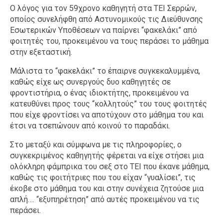
Ο λόγος για τον 59χρονο καθηγητή στα ΤΕΙ Σερρών,
οποίος συνελήφθη από Αστυνομικούς τις Διεύθυνσης
Εσωτερικών Υποθέσεων να παίρνει “φακελάκι” από
φοιτητές του, προκειμένου να τους περάσει το μάθημα
στην εξεταστική.
Μάλιστα το “φακελάκι” το έπαιρνε συγκεκαλυμμένα,
καθώς είχε ως συνεργούς δυο καθηγητές σε
φροντιστήρια, ο ένας ιδιοκτήτης, προκειμένου να
κατευθύνει προς τους “κολλητούς” του τους φοιτητές
που είχε φροντίσει να αποτύχουν στο μάθημα του και
έτσι να τσεπώνουν από κοινού το παραδάκι.
Στο μεταξύ και σύμφωνα με τις πληροφορίες, ο
συγκεκριμένος καθηγητής φέρεται να είχε στήσει μια
ολόκληρη φάμπρικα του σεξ στο ΤΕΙ που έκανε μάθημα,
καθώς τις φοιτήτριες που του είχαν “γυαλίσει”, τις
έκοβε στο μάθημα του και στην συνέχεια ζητούσε μια
απλή…. “εξυπηρέτηση” από αυτές προκειμένου να τις
περάσει.