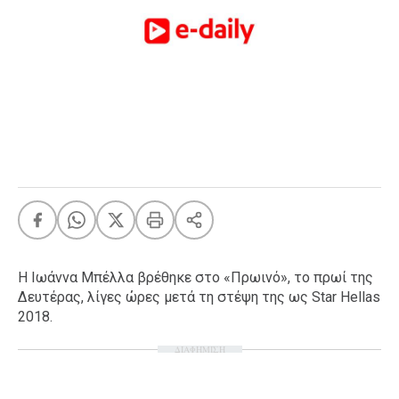
FEEDS
Πάσχα
Eurovision
Retro
Summer
OMG
LOL
A-List
LGBTQI+
Xmas
Η Ιωάννα Μπέλλα βρέθηκε στο «Πρωινό», το πρωί της
Δευτέρας, λίγες ώρες μετά τη στέψη της ως Star Hellas
2018.
ΔΙΑΦΗΜΙΣΗ
LIFE
Food
Body+Mind