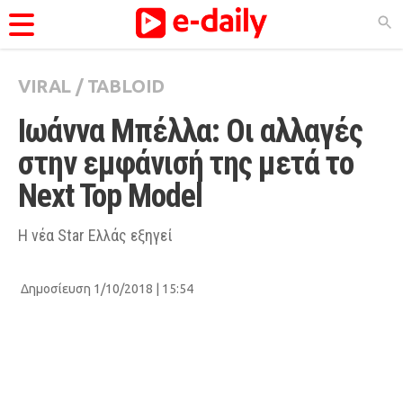
VIRAL
/
TABLOID
ΚΑΤΗΓΟΡΊΕΣ
Ιωάννα Μπέλλα: Οι αλλαγές 
Ειδήσεις
στην εμφάνισή της μετά το 
Θέματα
Next Top Model
Videos
Podcasts
H νέα Star Ελλάς εξηγεί
Viral
Δημοσίευση 1/10/2018 | 15:54
Life
City Guide
Pop Culture
Agenda