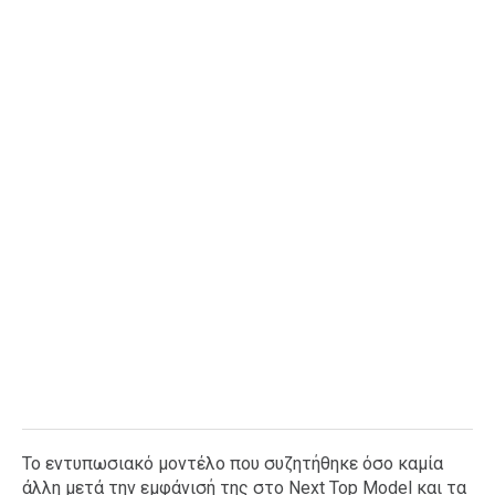
Ταξίδια
Style
Σπίτι
Family
Σχέσεις
AGENDA
Agenda
Επιλογές
Εισιτήρια
Το εντυπωσιακό μοντέλο που συζητήθηκε όσο καμία
άλλη μετά την εμφάνισή της στο Next Top Model και τα