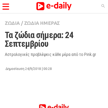
ΖΩΔΙΑ
/
ΖΩΔΙΑ ΗΜΕΡΑΣ
ΚΑΤΗΓΟΡΊΕΣ
Τα ζώδια σήμερα: 24 
Ειδήσεις
Σεπτεμβρίου
Θέματα
Videos
Αστρολογικές προβλέψεις κάθε μέρα από το Pink.gr
Podcasts
Δημοσίευση 24/9/2018 | 00:28
Viral
Life
City Guide
Pop Culture
Agenda