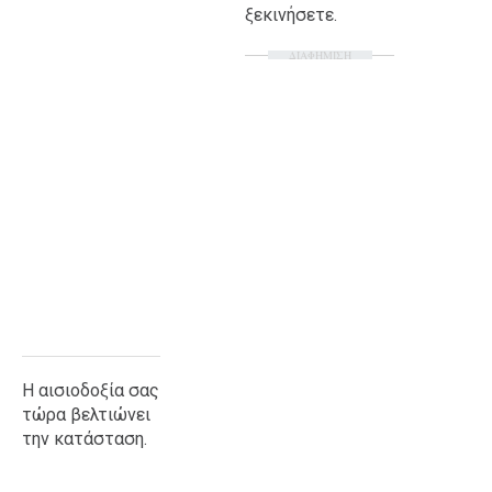
ξεκινήσετε.
Ταξίδια
Style
ΔΙΑΦΗΜΙΣΗ
Σπίτι
Family
Σχέσεις
AGENDA
Agenda
Επιλογές
Εισιτήρια
Η αισιοδοξία σας
τώρα βελτιώνει
την κατάσταση.