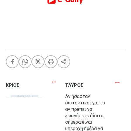
FEEDS
Πάσχα
Eurovision
Retro
Summer
OMG
LOL
A-List
LGBTQI+
ΚΡΙΟΣ
ΤΑΥΡΟΣ
Xmas
Αν ήσασταν
ΔΙΑΦΗΜΙΣΗ
διστακτικοί για το
αν πρέπει να
ξεκινήσετε δίαιτα
LIFE
σήμερα είναι
υπέροχη ημέρα να
Food
Body+Mind