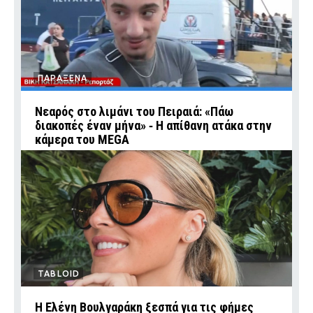
ΠΑΡΑΞΕΝΑ
Νεαρός στο λιμάνι του Πειραιά: «Πάω
διακοπές έναν μήνα» ‑ Η απίθανη ατάκα στην
κάμερα του MEGA
TABLOID
Η Ελένη Βουλγαράκη ξεσπά για τις φήμες