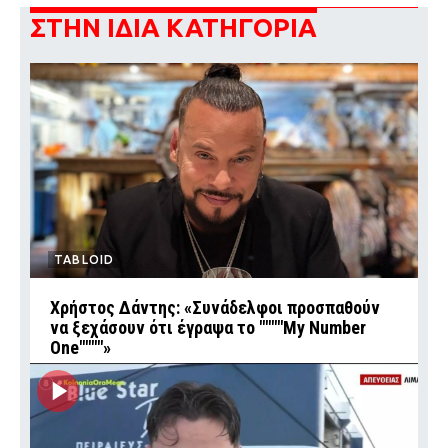
ΣΤΗΝ ΙΔΙΑ ΚΑΤΗΓΟΡΙΑ
TABLOID
Χρήστος Δάντης: «Συνάδελφοι προσπαθούν
να ξεχάσουν ότι έγραψα το """"My Number
One""""»