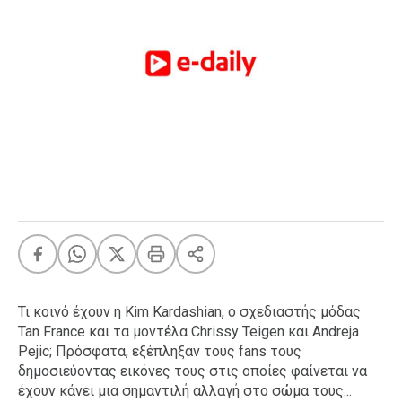
FEEDS
Πάσχα
Eurovision
Retro
Summer
OMG
LOL
A-List
LGBTQI+
Xmas
Τι κοινό έχουν η Kim Kardashian, ο σχεδιαστής μόδας
Tan France και τα μοντέλα Chrissy Teigen και Andreja
Pejic; Πρόσφατα, εξέπληξαν τους fans τους
LIFE
δημοσιεύοντας εικόνες τους στις οποίες φαίνεται να
έχουν κάνει μια σημαντιλή αλλαγή στο σώμα τους...
Food
Body+Mind