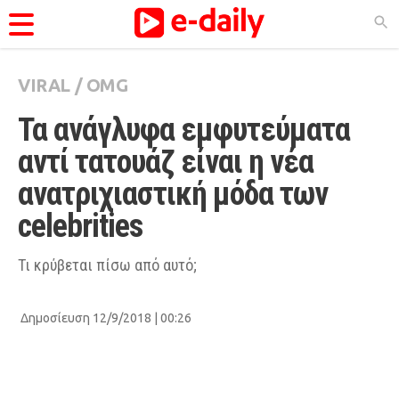
VIRAL
/
OMG
ΚΑΤΗΓΟΡΊΕΣ
Τα ανάγλυφα εμφυτεύματα 
Ειδήσεις
αντί τατουάζ είναι η νέα 
Θέματα
ανατριχιαστική μόδα των 
Videos
celebrities
Podcasts
Viral
Τι κρύβεται πίσω από αυτό;
Life
Δημοσίευση 12/9/2018 | 00:26
City Guide
Pop Culture
Agenda