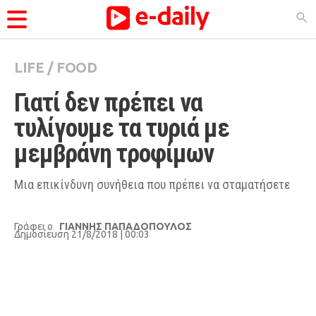
LIFE
/
FOOD
ΚΑΤΗΓΟΡΊΕΣ
Γιατί δεν πρέπει να 
Ειδήσεις
τυλίγουμε τα τυριά με 
Θέματα
μεμβράνη τροφίμων
Videos
Podcasts
Μια επικίνδυνη συνήθεια που πρέπει να σταματήσετε
Viral
Γράφει ο
ΓΙΑΝΝΗΣ ΠΑΠΑΔΟΠΟΥΛΟΣ
Life
Δημοσίευση 21/8/2018 | 00:03
City Guide
Pop Culture
Agenda