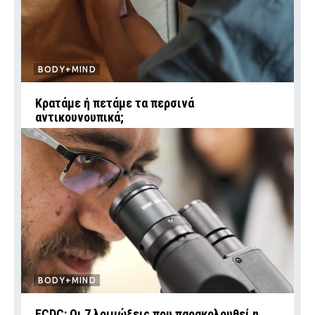
BODY+MIND
Κρατάμε ή πετάμε τα περσινά
αντικουνουπικά;
BODY+MIND
ECDC: Οι 7 λοιμώξεις που παρακολουθεί η