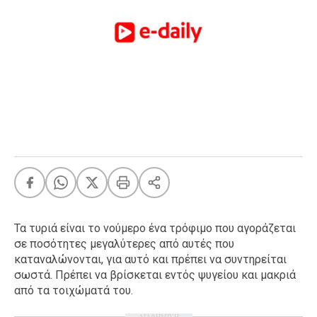
FEEDS
Πάσχα
Eurovision
Retro
Summer
OMG
LOL
A-List
LGBTQI+
Xmas
Τα τυριά είναι το νούμερο ένα τρόφιμο που αγοράζεται
σε ποσότητες μεγαλύτερες από αυτές που
καταναλώνονται, για αυτό και πρέπει να συντηρείται
σωστά. Πρέπει να βρίσκεται εντός ψυγείου και μακριά
LIFE
από τα τοιχώματά του.
Food
Body+Mind
ΔΙΑΦΗΜΙΣΗ