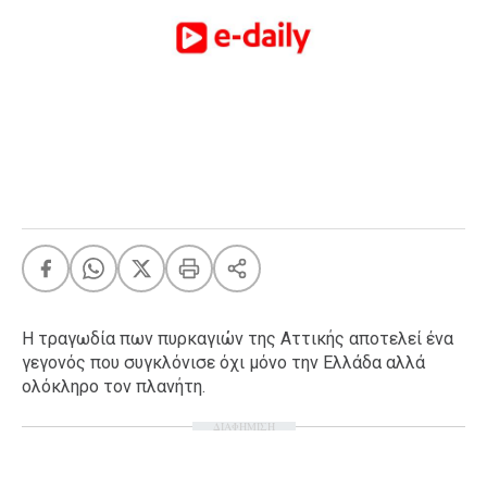
FEEDS
Πάσχα
Eurovision
Retro
Summer
OMG
LOL
A-List
LGBTQI+
Xmas
Η τραγωδία πων πυρκαγιών της Αττικής αποτελεί ένα
γεγονός που συγκλόνισε όχι μόνο την Ελλάδα αλλά
ολόκληρο τον πλανήτη.
ΔΙΑΦΗΜΙΣΗ
LIFE
Food
Body+Mind