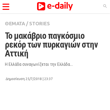
ΘΕΜΑΤΑ
/
STORIES
ΚΑΤΗΓΟΡΊΕΣ
Το μακάβριο παγκόσμιο 
Ειδήσεις
ρεκόρ των πυρκαγιών στην 
Θέματα
Αττική
Videos
Podcasts
Η Ελλάδα συναγωνίζεται την Ελλάδα...
Viral
Δημοσίευση 25/7/2018 | 23:37
Life
City Guide
Pop Culture
Agenda