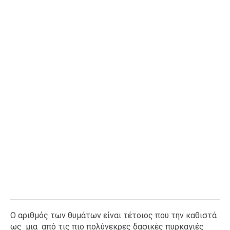
Ταξίδια
Style
Σπίτι
Family
Σχέσεις
AGENDA
Agenda
Επιλογές
Εισιτήρια
Ο αριθμός των θυμάτων είναι τέτοιος που την καθιστά
ως μια από τις πιο πολύνεκρες δασικές πυρκαγιές