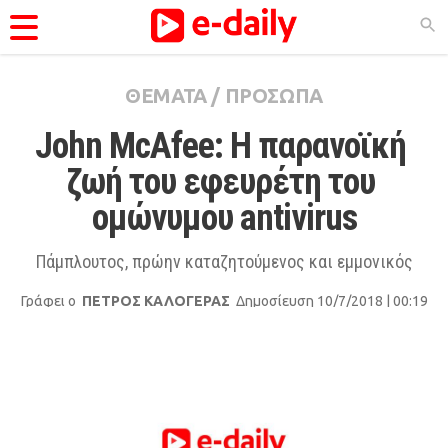
ΘΕΜΑΤΑ
/
ΠΡΟΣΩΠΑ
ΚΑΤΗΓΟΡΊΕΣ
John McAfee: Η παρανοϊκή 
Ειδήσεις
ζωή του εφευρέτη του 
Θέματα
ομώνυμου antivirus
Videos
Podcasts
Πάμπλουτος, πρώην καταζητούμενος και εμμονικός
Viral
Γράφει ο
ΠΕΤΡΟΣ ΚΑΛΟΓΕΡΑΣ
Δημοσίευση 10/7/2018 | 00:19
Life
City Guide
Pop Culture
Agenda