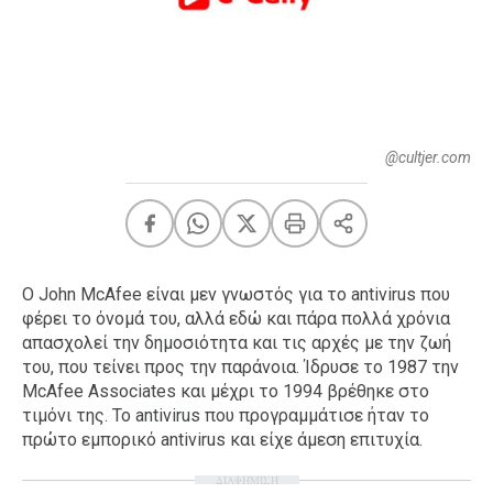
FEEDS
Πάσχα
Eurovision
@cultjer.com
Retro
Summer
OMG
LOL
A-List
LGBTQI+
O John McAfee είναι μεν γνωστός για το antivirus που
φέρει το όνομά του, αλλά εδώ και πάρα πολλά χρόνια
Xmas
απασχολεί την δημοσιότητα και τις αρχές με την ζωή
του, που τείνει προς την παράνοια. Ίδρυσε το 1987 την
McAfee Associates και μέχρι το 1994 βρέθηκε στο
τιμόνι της. Το antivirus που προγραμμάτισε ήταν το
LIFE
πρώτο εμπορικό antivirus και είχε άμεση επιτυχία.
ΔΙΑΦΗΜΙΣΗ
Food
Body+Mind