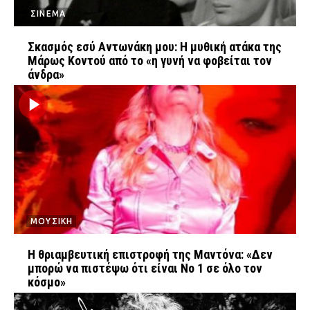
ΣΙΝΕΜΑ
Σκασμός εσύ Αντωνάκη μου: Η μυθική ατάκα της
Μάρως Κοντού από το «η γυνή να φοβείται τον
FEEDS
άνδρα»
Πάσχα
Eurovision
Retro
Summer
OMG
LOL
A-List
LGBTQI+
Xmas
ΜΟΥΣΙΚΗ
Η θριαμβευτική επιστροφή της Μαντόνα: «Δεν
μπορώ να πιστέψω ότι είναι Νο 1 σε όλο τον
LIFE
κόσμο»
Food
Body+Mind