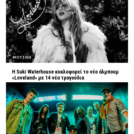
Ταξίδια
Style
Σπίτι
Family
Σχέσεις
AGENDA
ΜΟΥΣΙΚΗ
Agenda
Επιλογές
Η Suki Waterhouse κυκλοφορεί το νέο άλμπουμ
«Loveland» με 14 νέα τραγούδια
Εισιτήρια