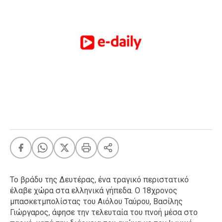
FEEDS
Πάσχα
Eurovision
Retro
Summer
OMG
LOL
A-List
LGBTQI+
Xmas
Το βράδυ της Δευτέρας, ένα τραγικό περιστατικό
έλαβε χώρα στα ελληνικά γήπεδα. Ο 18χρονος
LIFE
μπασκετμπολίστας του Αιόλου Ταύρου, Βασίλης
Γιώργαρος, άφησε την τελευταία του πνοή μέσα στο
Food
Body+Mind