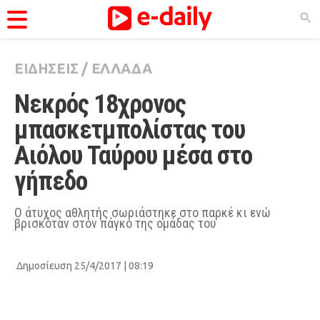
ΕΙΔΗΣΕΙΣ
/
ΕΛΛΑΔΑ
ΚΑΤΗΓΟΡΊΕΣ
Νεκρός 18χρονος 
Ειδήσεις
μπασκετμπολίστας του 
Θέματα
Αιόλου Ταύρου μέσα στο 
Videos
γήπεδο
Podcasts
Viral
Ο άτυχος αθλητής σωριάστηκε στο παρκέ κι ενώ
βρισκόταν στον πάγκο της ομάδας του
Life
City Guide
Δημοσίευση 25/4/2017 | 08:19
Pop Culture
Agenda