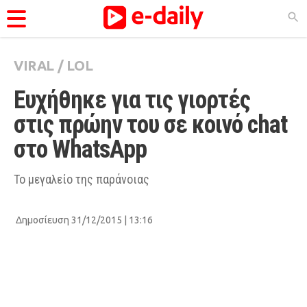
VIRAL
/
LOL
ΚΑΤΗΓΟΡΊΕΣ
Ευχήθηκε για τις γιορτές 
Ειδήσεις
στις πρώην του σε κοινό chat 
Θέματα
στο WhatsApp
Videos
Podcasts
Το μεγαλείο της παράνοιας
Viral
Δημοσίευση 31/12/2015 | 13:16
Life
City Guide
Pop Culture
Agenda