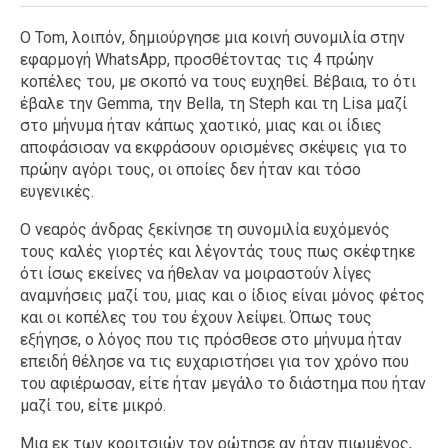
Ο Tom, λοιπόν, δημιούργησε μια κοινή συνομιλία στην
εφαρμογή WhatsApp, προσθέτοντας τις 4 πρώην
κοπέλες του, με σκοπό να τους ευχηθεί. Βέβαια, το ότι
έβαλε την Gemma, την Bella, τη Steph και τη Lisa μαζί
στο μήνυμα ήταν κάπως χαοτικό, μιας και οι ίδιες
αποφάσισαν να εκφράσουν ορισμένες σκέψεις για το
πρώην αγόρι τους, οι οποίες δεν ήταν και τόσο
ευγενικές.
Ο νεαρός άνδρας ξεκίνησε τη συνομιλία ευχόμενός
τους καλές γιορτές και λέγοντάς τους πως σκέφτηκε
ότι ίσως εκείνες να ήθελαν να μοιραστούν λίγες
αναμνήσεις μαζί του, μιας και ο ίδιος είναι μόνος φέτος
και οι κοπέλες του του έχουν λείψει. Όπως τους
εξήγησε, ο λόγος που τις πρόσθεσε στο μήνυμα ήταν
επειδή θέλησε να τις ευχαριστήσει για τον χρόνο που
του αφιέρωσαν, είτε ήταν μεγάλο το διάστημα που ήταν
μαζί του, είτε μικρό.
Μια εκ των κοριτσιών τον ρώτησε αν ήταν πιωμένος,