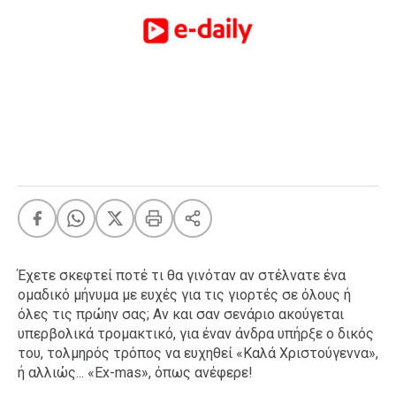
FEEDS
Πάσχα
Eurovision
Retro
Summer
OMG
LOL
A-List
LGBTQI+
Xmas
Έχετε σκεφτεί ποτέ τι θα γινόταν αν στέλνατε ένα
ομαδικό μήνυμα με ευχές για τις γιορτές σε όλους ή
όλες τις πρώην σας; Αν και σαν σενάριο ακούγεται
υπερβολικά τρομακτικό, για έναν άνδρα υπήρξε ο δικός
LIFE
του, τολμηρός τρόπος να ευχηθεί «Καλά Χριστούγεννα»,
ή αλλιώς... «Ex-mas», όπως ανέφερε!
Food
Body+Mind