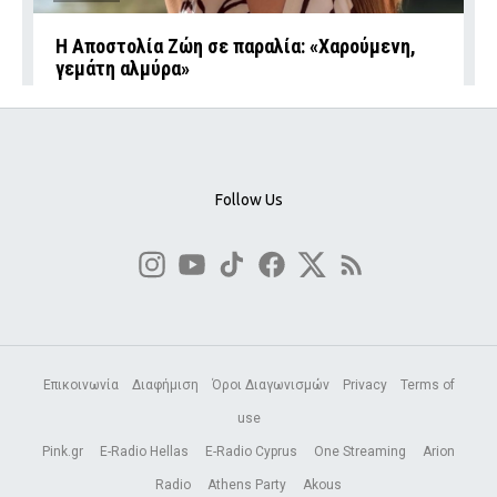
Η Αποστολία Ζώη σε παραλία: «Χαρούμενη,
γεμάτη αλμύρα»
Follow Us
Επικοινωνία
Διαφήμιση
Όροι Διαγωνισμών
Privacy
Terms of
use
Pink.gr
E-Radio Hellas
E-Radio Cyprus
One Streaming
Arion
Radio
Athens Party
Akous