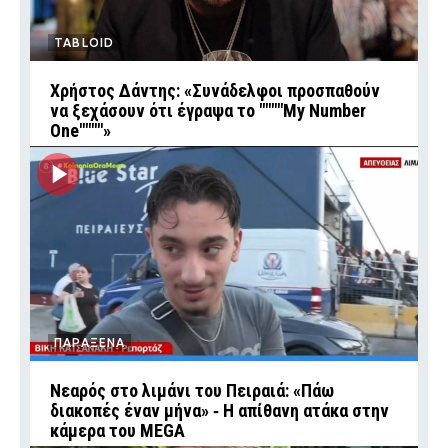
TABLOID
Χρήστος Δάντης: «Συνάδελφοι προσπαθούν
να ξεχάσουν ότι έγραψα το """"My Number
One""""»
ΠΑΡΑΞΕΝΑ
Νεαρός στο λιμάνι του Πειραιά: «Πάω
διακοπές έναν μήνα» ‑ Η απίθανη ατάκα στην
κάμερα του MEGA