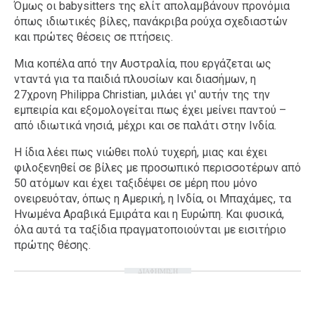
Όμως οι babysitters της ελίτ απολαμβάνουν προνόμια
όπως ιδιωτικές βίλες, πανάκριβα ρούχα σχεδιαστών
και πρώτες θέσεις σε πτήσεις.
Μια κοπέλα από την Αυστραλία, που εργάζεται ως
νταντά για τα παιδιά πλουσίων και διασήμων, η
27χρονη Philippa Christian, μιλάει γι' αυτήν της την
εμπειρία και εξομολογείται πως έχει μείνει παντού –
από ιδιωτικά νησιά, μέχρι και σε παλάτι στην Ινδία.
Η ίδια λέει πως νιώθει πολύ τυχερή, μιας και έχει
φιλοξενηθεί σε βίλες με προσωπικό περισσοτέρων από
50 ατόμων και έχει ταξιδέψει σε μέρη που μόνο
ονειρευόταν, όπως η Αμερική, η Ινδία, οι Μπαχάμες, τα
Ηνωμένα Αραβικά Εμιράτα και η Ευρώπη. Και φυσικά,
όλα αυτά τα ταξίδια πραγματοποιούνται με εισιτήριο
πρώτης θέσης.
ΔΙΑΦΗΜΙΣΗ