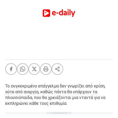
FEEDS
Πάσχα
Eurovision
Retro
Summer
OMG
LOL
A-List
LGBTQI+
Xmas
Το συγκεκριμένο επάγγελμα δεν γνωρίζει από κρίση,
ούτε από ανεργία, καθώς πάντα θα υπάρχουν τα
πλουσιόπαιδα, που θα χρειάζονται μια νταντά για να
εκπληρώνει κάθε τους επιθυμία.
LIFE
ΔΙΑΦΗΜΙΣΗ
Food
Body+Mind