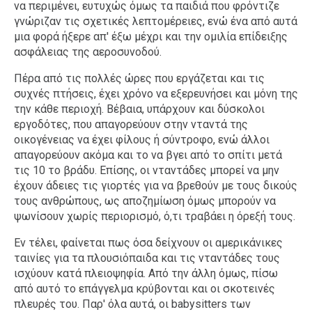
να περιμένει, ευτυχώς όμως τα παιδιά που φρόντιζε
γνώριζαν τις σχετικές λεπτομέρειες, ενώ ένα από αυτά
μια φορά ήξερε απ' έξω μέχρι και την ομιλία επίδειξης
ασφάλειας της αεροσυνοδού.
Πέρα από τις πολλές ώρες που εργάζεται και τις
συχνές πτήσεις, έχει χρόνο να εξερευνήσει και μόνη της
την κάθε περιοχή. Βέβαια, υπάρχουν και δύσκολοι
εργοδότες, που απαγορεύουν στην νταντά της
οικογένειας να έχει φίλους ή σύντροφο, ενώ άλλοι
απαγορεύουν ακόμα και το να βγει από το σπίτι μετά
τις 10 το βράδυ. Επίσης, οι νταντάδες μπορεί να μην
έχουν άδειες τις γιορτές για να βρεθούν με τους δικούς
τους ανθρώπους, ως αποζημίωση όμως μπορούν να
ψωνίσουν χωρίς περιορισμό, ό,τι τραβάει η όρεξή τους.
Εν τέλει, φαίνεται πως όσα δείχνουν οι αμερικάνικες
ταινίες για τα πλουσιόπαιδα και τις νταντάδες τους
ισχύουν κατά πλειοψηφία. Από την άλλη όμως, πίσω
από αυτό το επάγγελμα κρύβονται και οι σκοτεινές
πλευρές του. Παρ' όλα αυτά, οι babysitters των