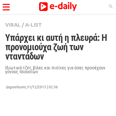
VIRAL
/
A-LIST
ΚΑΤΗΓΟΡΊΕΣ
Υπάρχει κι αυτή η πλευρά: Η 
Ειδήσεις
προνομιούχα ζωή των 
Θέματα
νταντάδων
Videos
Podcasts
Ιδιωτικά τζετ, βίλες και πισίνες για όσες προσέχουν
γόνους πλουσίων
Viral
Life
Δημοσίευση 31/12/2015 | 02:56
City Guide
Pop Culture
Agenda