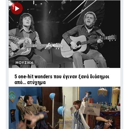
ΜΟΥΣΙΚΗ
5 one‑hit wonders που έγιναν ξανά διάσημοι
από… ατύχημα