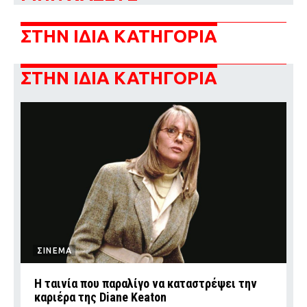
Ταξίδια
Style
ΣΤΗΝ ΙΔΙΑ ΚΑΤΗΓΟΡΙΑ
Σπίτι
Family
Σχέσεις
ΣΤΗΝ ΙΔΙΑ ΚΑΤΗΓΟΡΙΑ
AGENDA
Agenda
Επιλογές
Εισιτήρια
ΣΙΝΕΜΑ
Η ταινία που παραλίγο να καταστρέψει την
καριέρα της Diane Keaton