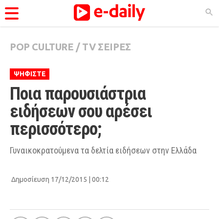
POP CULTURE
/
TV ΣΕΙΡΕΣ
ΚΑΤΗΓΟΡΊΕΣ
Ειδήσεις
ΨΗΦΙΣΤΕ
Θέματα
Ποια παρουσιάστρια 
Videos
ειδήσεων σου αρέσει 
Podcasts
περισσότερο;
Viral
Γυναικοκρατούμενα τα δελτία ειδήσεων στην Ελλάδα
Life
City Guide
Δημοσίευση 17/12/2015 | 00:12
Pop Culture
Agenda