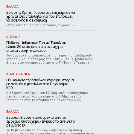
ΕΛΛΑΔΑ
Σοκ στην Κρήτη: Τουρίστας επιχείρησε να
χρηματίσει υπάλληλο για του επιτρέψει
να ασελγήσει σε ανήλικη
«Όταν κατάλαβε τι της ζητούσε, πάγωσε...»
ΚΟΣΜΟΣ
Πέθανε η influencer Σίντνεϊ Τάουλ σε
ηλικία 26 ετών έπειτα από μάχη με
σπάνια μορφή καρκίνου
Τον θάνατο της ανακοίνωσε η μητέρα της, Ελίζαμπεθ
Μόροου, και ο αδελφός της, Όστιν Τάουλ, μέσω ενός
βίντεο στον λογαριασμό της στο TikTok την Τετάρτη
ΑΘΛΗΤΙΚΑ ΝΕΑ
Η Έβελυν Μητροπούλου έγραψε ιστορία
με ασημένιο μετάλλιο στο Παγκόσμιο
Κ20
Η 18χρονη αθλήτρια του ΓΣ Κηφισιάς αναδείχθηκε
δεύτερη στο μήκος με άλμα στα 6,44μ., σχεδόν
ισοφαρίζοντας το ατομικό της ρεκόρ των 6,45μ.
ΕΛΛΑΔΑ
Σέρρες: Βίντεο-ντοκουμέντο από το
τροχαίο δυστύχημα - Βγήκε στο αντίθετο
ρεύμα το ΙΧ
Το ΙΧ βγήκε από το δρόμο, «καβάλησε» τη διπλή
διαχωριστική και συγκρούστηκε πλαγιομετωπικά με το