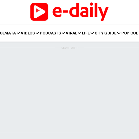
ΘΕΜΑΤΑ
VIDEOS
PODCASTS
VIRAL
LIFE
CITY GUIDE
POP CUL
ΔΙΑΦΗΜΙΣΗ
LIFE
Food
Body+Mind
α
Eurovision
Ταξίδια
Style
Summer
Σπίτι
Family
LOL
Σχέσεις
t
LGBTQI+