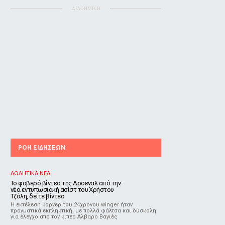
ΔΙΑΦΗΜΙΣΗ
ΡΟΗ ΕΙΔΗΣΕΩΝ
ΑΘΛΗΤΙΚΑ ΝΕΑ
Το φοβερό βίντεο της Αρσεναλ από την
νέα εντυπωσιακή ασίστ του Χρήστου
Τζόλη, δείτε βίντεο
Η εκτέλεση κόρνερ του 24χρονου winger ήταν
πραγματικά εκπληκτική, με πολλά φάλτσα και δύσκολη
για έλεγχο από τον κίπερ Αλβαρο Βαγιές