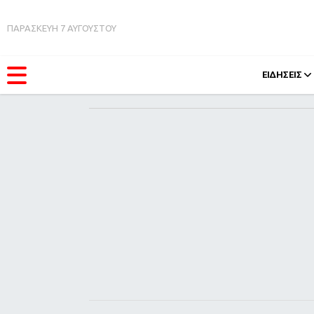
ΠΑΡΑΣΚΕΥΗ 7 ΑΥΓΟΥΣΤΟΥ
ΕΙΔΗΣΕΙΣ
ΚΑΤΗΓΟΡΊΕΣ
FEEDS
Ειδήσεις
Πάσχ
Θέματα
Retro
Videos
OMG
Podcasts
A-Lis
Viral
Xmas
Life