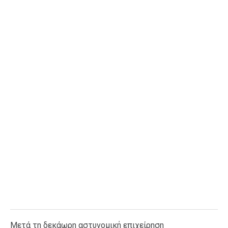
Ταξίδια
Style
Σπίτι
Family
Σχέσεις
AGENDA
Agenda
Επιλογές
Εισιτήρια
Μετά τη δεκάωρη αστυνομική επιχείρηση