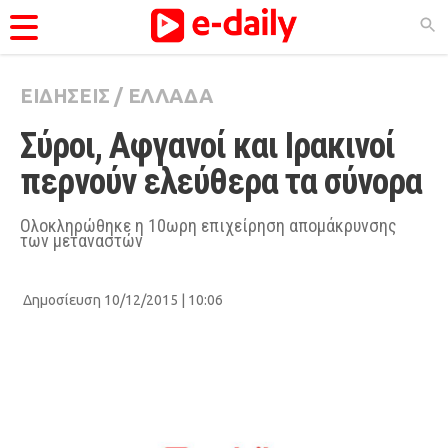
ΕΙΔΗΣΕΙΣ
/
ΕΛΛΑΔΑ
ΚΑΤΗΓΟΡΊΕΣ
Σύροι, Αφγανοί και Ιρακινοί 
Ειδήσεις
περνούν ελεύθερα τα σύνορα
Θέματα
Videos
Ολοκληρώθηκε η 10ωρη επιχείρηση απομάκρυνσης
των μεταναστών
Podcasts
Viral
Δημοσίευση 10/12/2015 | 10:06
Life
City Guide
Pop Culture
Agenda