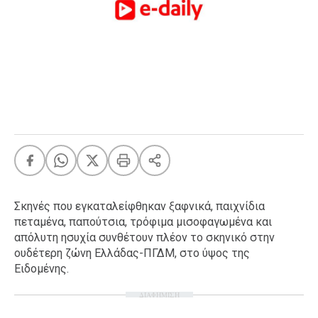
FEEDS
Πάσχα
Eurovision
Retro
Summer
OMG
LOL
A-List
LGBTQI+
Σκηνές που εγκαταλείφθηκαν ξαφνικά, παιχνίδια
Xmas
πεταμένα, παπούτσια, τρόφιμα μισοφαγωμένα και
απόλυτη ησυχία συνθέτουν πλέον το σκηνικό στην
ουδέτερη ζώνη Ελλάδας-ΠΓΔΜ, στο ύψος της
Ειδομένης.
LIFE
ΔΙΑΦΗΜΙΣΗ
Food
Body+Mind