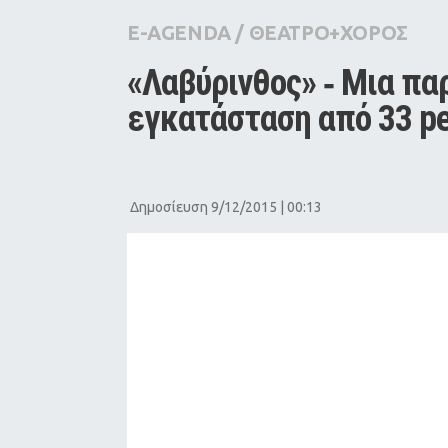
City Guide
E-AGENDA
/
ΘΕΑΤΡΟ+ΧΟΡΟΣ
Pop Culture
«Λαβύρινθος» ‑ Μια πα
Agenda
εγκατάσταση από 33 pe
Δημοσίευση 9/12/2015 | 00:13