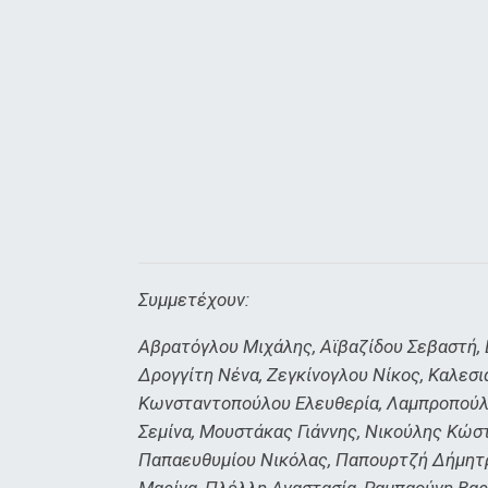
Συμμετέχουν:
Αβρατόγλου Μιχάλης, Αϊβαζίδου Σεβαστή, 
Δρογγίτη Νένα, Ζεγκίνογλου Νίκος, Καλεσι
Κωνσταντοπούλου Ελευθερία, Λαμπροπούλο
Σεμίνα, Μουστάκας Γιάννης, Νικούλης Κώ
Παπαευθυμίου Νικόλας, Παπουρτζή Δήμητρα
Μαρίνα, Πλέλλη Αναστασία, Ραμπαούνη Βαρ