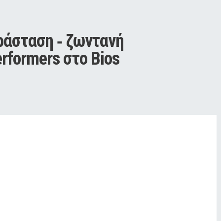
ράσταση ‑ ζωντανή 
rformers στο Bios