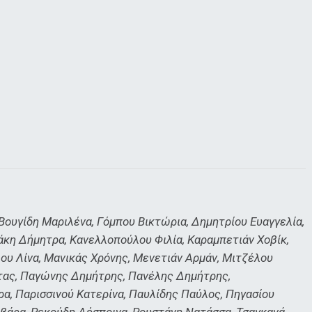
Βουγίδη Μαριλένα, Γόμπου Βικτώρια, Δημητρίου Ευαγγελία,
άκη Δήμητρα, Κανελλοπούλου Φιλία, Καραμπετιάν Χοβίκ,
υ Λίνα, Μανικάς Χρόνης, Μενετιάν Αρμάν, Μιτζέλου
στας, Παγώνης Δημήτρης, Πανέλης Δημήτρης,
, Παρισσινού Κατερίνα, Παυλίδης Παύλος, Πηγασίου
βάρα, Ρεκούδη Δέσποινα, Ρουστάνη Νατάσσα, Τσαγκανά