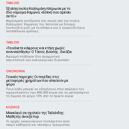
TABLOID
Έξαλλη Ιουλία Καλλιμάνη πλήρωσε με το
ίδιο νόμισμα θαμώνα: «Εσένα σου αρέσει
αυτό;»
Απρόσμενη αντίδραση στη σκηνή από την Ιουλία
Καλλιμάνη: θαμώνας της πετούσε με δύναμη
λουλούδια μαζί με τα πανέρια και η τραγουδίστρια
ανταπέδωσε αμέσως.
TABLOID
«Τα κάνετε κάφρους και κτήνη χωρίς
ενσυναίσθηση»: Ο Τάσος Δούσης...δικάζει
Αφορμή στάθηκαν δύο πραγματικά
περιστατικά των καλοκαιρινών διακοπών
ΟΙΚΟΝΟΜΙΑ
Γονικές παροχές: Οι παγίδες στις
μεταφορές χρημάτων που απειλούν με
φόρο
Ποια λάθη μπορεί να οδηγήσουν στην απώλεια του
αφορολόγητου των 800.000 ευρώ και να μετατρέψουν
τη δωρεά σε φόρο 10% από το πρώτο ευρώ
ΚΟΣΜΟΣ
Μακελειό σε σχολείο της Ταϊλάνδης:
Μαθητής άνοιξε πυρ
Οι αρχές ανακοινώνουν τουλάχιστον έναν
νεκρό καθηγητή και τέσσερις τραυματίες