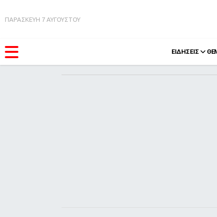
ΠΑΡΑΣΚΕΥΗ 7 ΑΥΓΟΥΣΤΟΥ
ΕΙΔΗΣΕΙΣ
ΘΕ
ΚΑΤΗΓΟΡΊΕΣ
FEEDS
Ειδήσεις
Πάσχ
Θέματα
Retro
Videos
OMG
Podcasts
A-Lis
Viral
Xmas
Life