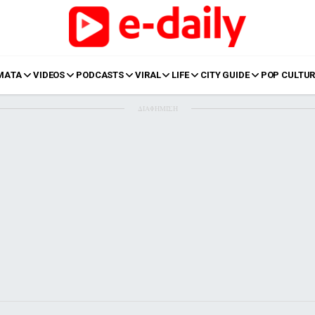
ΜΑΤΑ
VIDEOS
PODCASTS
VIRAL
LIFE
CITY GUIDE
POP CULTUR
ΔΙΑΦΗΜΙΣΗ
LIFE
Food
Body+Mind
α
Eurovision
Ταξίδια
Style
Summer
Σπίτι
Family
LOL
Σχέσεις
t
LGBTQI+