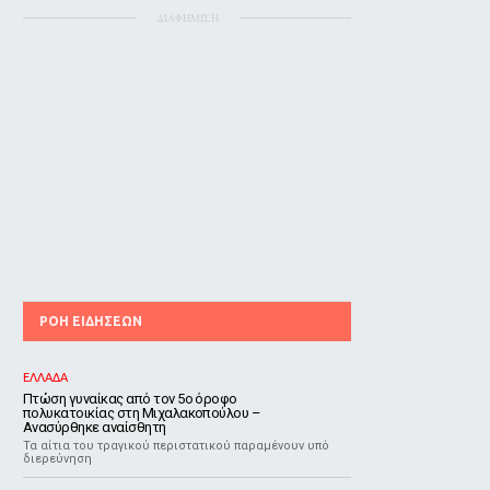
ΔΙΑΦΗΜΙΣΗ
ΡΟΗ ΕΙΔΗΣΕΩΝ
ΕΛΛΑΔΑ
Πτώση γυναίκας από τον 5ο όροφο
πολυκατοικίας στη Μιχαλακοπούλου –
Ανασύρθηκε αναίσθητη
Τα αίτια του τραγικού περιστατικού παραμένουν υπό
διερεύνηση