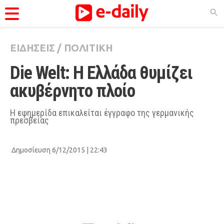
ΕΙΔΗΣΕΙΣ
/
ΠΟΛΙΤΙΚΗ
ΚΑΤΗΓΟΡΊΕΣ
Die Welt: Η Ελλάδα θυμίζει 
Ειδήσεις
ακυβέρνητο πλοίο
Θέματα
Videos
Η εφημερίδα επικαλείται έγγραφο της γερμανικής
πρεσβείας
Podcasts
Viral
Δημοσίευση 6/12/2015 | 22:43
Life
City Guide
Pop Culture
Agenda