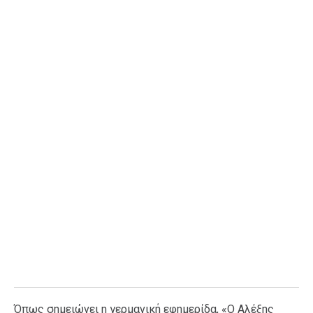
Ταξίδια
Style
Σπίτι
Family
Σχέσεις
AGENDA
Agenda
Επιλογές
Εισιτήρια
Όπως σημειώνει η γερμανική εφημερίδα, «Ο Αλέξης