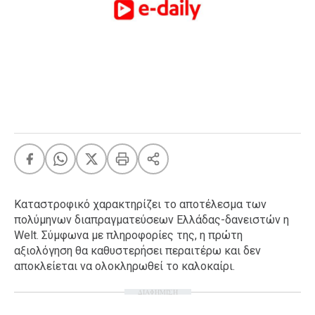
FEEDS
Πάσχα
Eurovision
Retro
Summer
OMG
LOL
A-List
LGBTQI+
Καταστροφικό χαρακτηρίζει το αποτέλεσμα των
Xmas
πολύμηνων διαπραγματεύσεων Ελλάδας-δανειστών η
Welt. Σύμφωνα με πληροφορίες της, η πρώτη
αξιολόγηση θα καθυστερήσει περαιτέρω και δεν
αποκλείεται να ολοκληρωθεί το καλοκαίρι.
LIFE
ΔΙΑΦΗΜΙΣΗ
Food
Body+Mind