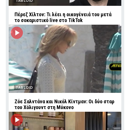
TABLOID
Πέρεζ Χίλτον: Τι λέει η οικογένειά του μετά
το σοκαριστικό live στο TikTok
TABLOID
Ζόε Σαλντάνα και Νικόλ Κίντμαν: Οι δύο σταρ
του Χόλιγουντ στη Μύκονο