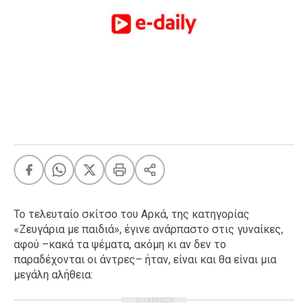
FEEDS
Πάσχα
Eurovision
Retro
Summer
OMG
LOL
A-List
LGBTQI+
Xmas
Το τελευταίο σκίτσο του Αρκά, της κατηγορίας
«Ζευγάρια με παιδιά», έγινε ανάρπαστο στις γυναίκες,
αφού –κακά τα ψέματα, ακόμη κι αν δεν το
παραδέχονται οι άντρες– ήταν, είναι και θα είναι μια
LIFE
μεγάλη αλήθεια:
ΔΙΑΦΗΜΙΣΗ
Food
Body+Mind