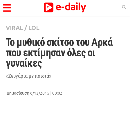
VIRAL
/
LOL
ΚΑΤΗΓΟΡΊΕΣ
Το μυθικό σκίτσο του Αρκά 
Ειδήσεις
που εκτίμησαν όλες οι 
Θέματα
γυναίκες
Videos
Podcasts
«Ζευγάρια με παιδιά»
Viral
Δημοσίευση 6/12/2015 | 00:02
Life
City Guide
Pop Culture
Agenda