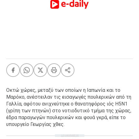
FEEDS
Πάσχα
Eurovision
Retro
Summer
OMG
LOL
A-List
LGBTQI+
Οκτώ χώρες, μεταξύ των οποίων η Ιαπωνία και το
Xmas
Μαρόκο, ανέστειλαν τις εισαγωγές πουλερικών από τη
Γαλλία, αφότου ανιχνεύτηκε ο θανατηφόρος ιός H5N1
(γρίπη των πτηνών) στο νοτιοδυτικό τμήμα της χώρας,
έδρα παραγωγών πουλερικών και φουά γκρά, είπε το
LIFE
υπουργείο Γεωργίας χθες.
ΔΙΑΦΗΜΙΣΗ
Food
Body+Mind