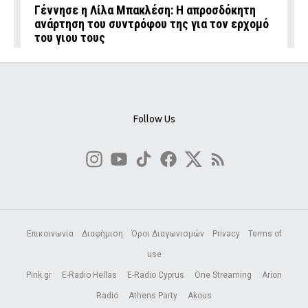
Γέννησε η Λίλα Μπακλέση: Η απροσδόκητη
ανάρτηση του συντρόφου της για τον ερχομό
του γιου τους
Follow Us
Επικοινωνία
Διαφήμιση
Όροι Διαγωνισμών
Privacy
Terms of
use
Pink.gr
E-Radio Hellas
E-Radio Cyprus
One Streaming
Arion
Radio
Athens Party
Akous