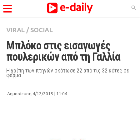
VIRAL
/
SOCIAL
ΚΑΤΗΓΟΡΊΕΣ
Μπλόκο στις εισαγωγές 
Ειδήσεις
πουλερικών από τη Γαλλία
Θέματα
Videos
Η γρίπη των πτηνών σκότωσε 22 από τις 32 κότες σε
φάρμα
Podcasts
Viral
Δημοσίευση 4/12/2015 | 11:04
Life
City Guide
Pop Culture
Agenda