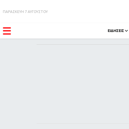
ΠΑΡΑΣΚΕΥΗ 7 ΑΥΓΟΥΣΤΟΥ
ΕΙΔΗΣΕΙΣ
ΚΑΤΗΓΟΡΊΕΣ
FEEDS
Ειδήσεις
Πάσχ
Θέματα
Retro
Videos
OMG
Podcasts
A-Lis
Viral
Xmas
Life