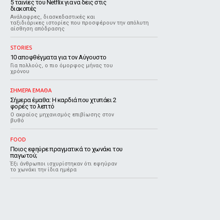
5 ταινίες του Netflix για να δεις στις
διακοπές
Aνάλαφρες, διασκεδαστικές και
ταξιδιάρικες ιστορίες που προσφέρουν την απόλυτη
αίσθηση απόδρασης
STORIES
10 αποφθέγματα για τον Αύγουστο
Για πολλούς, ο πιο όμορφος μήνας του
χρόνου
ΣΗΜΕΡΑ ΕΜΑΘΑ
Σήμερα έμαθα: Η καρδιά που χτυπάει 2
φορές το λεπτό
Ο ακραίος μηχανισμός επιβίωσης στον
βυθό
FOOD
Ποιος εφηύρε πραγματικά το χωνάκι του
παγωτού;
Έξι άνθρωποι ισχυρίστηκαν ότι εφηύραν
το χωνάκι την ίδια ημέρα