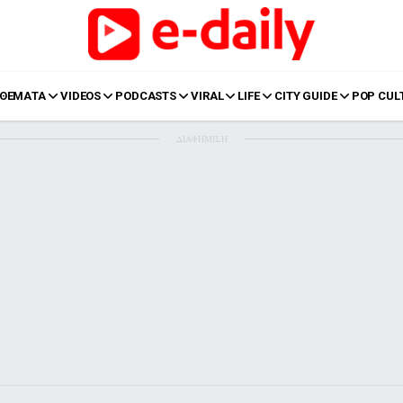
ΘΕΜΑΤΑ
VIDEOS
PODCASTS
VIRAL
LIFE
CITY GUIDE
POP CUL
ΔΙΑΦΗΜΙΣΗ
LIFE
Food
Body+Mind
α
Eurovision
Ταξίδια
Style
Summer
Σπίτι
Family
LOL
Σχέσεις
t
LGBTQI+