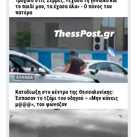
Τροχαίο στις Σέρρες: «Έχασα τη γυναίκα και
το παιδί μου, τα έχασα όλα» ‑ Ο πόνος του
πατέρα
ΕΛΛΑΔΑ
Καταδίωξη στο κέντρο της Θεσσαλονίκης:
Έσπασαν το τζάμι του οδηγού – «Μην κάνεις
μ@@@», του φώναζαν