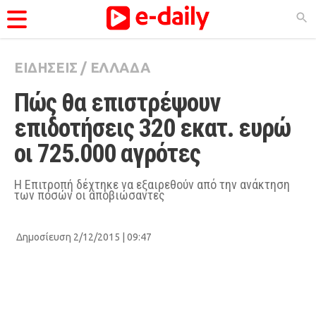
ΕΙΔΗΣΕΙΣ
/
ΕΛΛΑΔΑ
ΚΑΤΗΓΟΡΊΕΣ
Πώς θα επιστρέψουν 
Ειδήσεις
επιδοτήσεις 320 εκατ. ευρώ 
Θέματα
οι 725.000 αγρότες
Videos
Podcasts
Η Επιτροπή δέχτηκε να εξαιρεθούν από την ανάκτηση
των ποσών οι αποβιώσαντες
Viral
Life
Δημοσίευση 2/12/2015 | 09:47
City Guide
Pop Culture
Agenda