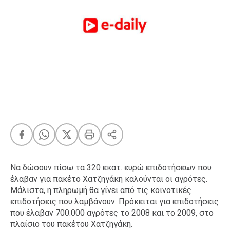
FEEDS
Πάσχα
Eurovision
Retro
Summer
OMG
LOL
A-List
LGBTQI+
Xmas
Να δώσουν πίσω τα 320 εκατ. ευρώ επιδοτήσεων που
έλαβαν για πακέτο Χατζηγάκη καλούνται οι αγρότες.
Μάλιστα, η πληρωμή θα γίνει από τις κοινοτικές
επιδοτήσεις που λαμβάνουν. Πρόκειται για επιδοτήσεις
LIFE
που έλαβαν 700.000 αγρότες το 2008 και το 2009, στο
πλαίσιο του πακέτου Χατζηγάκη.
Food
Body+Mind