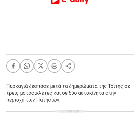
FEEDS
Πάσχα
Eurovision
Retro
Summer
OMG
LOL
A-List
LGBTQI+
Πυρκαγιά ξέσπασε μετά τα ξημερώματα της Τρίτης σε
Xmas
τρεις μοτοσικλέτες και σε δύο αυτοκίνητα στην
περιοχή των Πατησίων.
ΔΙΑΦΗΜΙΣΗ
LIFE
Food
Body+Mind