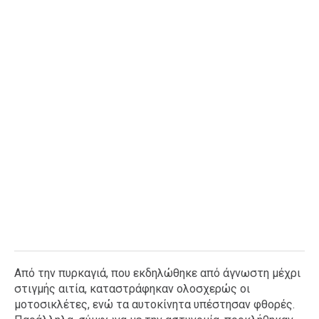
Ταξίδια
Style
Σπίτι
Family
Σχέσεις
AGENDA
Agenda
Επιλογές
Εισιτήρια
Από την πυρκαγιά, που εκδηλώθηκε από άγνωστη μέχρι
στιγμής αιτία, καταστράφηκαν ολοσχερώς οι
μοτοσικλέτες, ενώ τα αυτοκίνητα υπέστησαν φθορές.