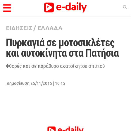
ΕΙΔΗΣΕΙΣ
/
ΕΛΛΑΔΑ
ΚΑΤΗΓΟΡΊΕΣ
Πυρκαγιά σε μοτοσικλέτες 
Ειδήσεις
και αυτοκίνητα στα Πατήσια
Θέματα
Videos
Φθορές και σε παράθυρο ακατοίκητου σπιτιού
Podcasts
Δημοσίευση 25/11/2015 | 10:15
Viral
Life
City Guide
Pop Culture
Agenda