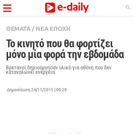
ΘΕΜΑΤΑ
/
ΝΕΑ ΕΠΟΧΗ
ΚΑΤΗΓΟΡΊΕΣ
Το κινητό που θα φορτίζει 
Ειδήσεις
μόνο μία φορά την εβδομάδα
Θέματα
Videos
Βρετανοί δημιούργησαν υλικό για οθόνη που δεν
καταναλώνει ενέργεια
Podcasts
Viral
Δημοσίευση 24/11/2015 | 00:29
Life
City Guide
Pop Culture
Agenda