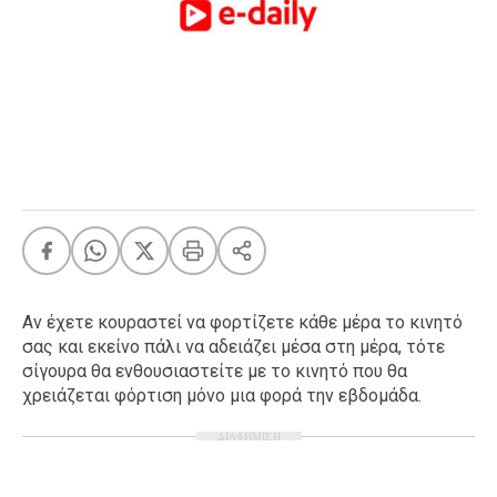
FEEDS
Πάσχα
Eurovision
Retro
Summer
OMG
LOL
A-List
LGBTQI+
Αν έχετε κουραστεί να φορτίζετε κάθε μέρα το κινητό
Xmas
σας και εκείνο πάλι να αδειάζει μέσα στη μέρα, τότε
σίγουρα θα ενθουσιαστείτε με το κινητό που θα
χρειάζεται φόρτιση μόνο μια φορά την εβδομάδα.
ΔΙΑΦΗΜΙΣΗ
LIFE
Food
Body+Mind