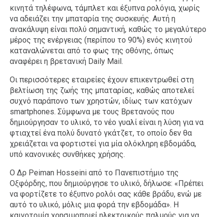
κινητά τηλέφωνα, τάμπλετ και έξυπνα ρολόγια, χωρίς
να αδειάζει την μπαταρία της συσκευής. Αυτή η
ανακάλυψη είναι πολύ σημαντική, καθώς το μεγαλύτερο
μέρος της ενέργειας (περίπου το 90%) ενός κινητού
καταναλώνεται από το φως της οθόνης, όπως
αναφέρει η βρετανική Daily Mail.
Οι περισσότερες εταιρείες έχουν επικεντρωθεί στη
βελτίωση της ζωής της μπαταρίας, καθώς αποτελεί
συχνό παράπονο των χρηστών, ιδίως των κατόχων
smartphones. Σύμφωνα με τους Βρετανούς που
δημιούργησαν το υλικό, το νέο γυαλί είναι η λύση για να
φτιαχτεί ένα πολύ δυνατό γκάτζετ, το οποίο δεν θα
χρειάζεται να φορτιστεί για μία ολόκληρη εβδομάδα,
υπό κανονικές συνθήκες χρήσης.
Ο Δρ Peiman Hosseini από το Πανεπιστήμιο της
Οξφόρδης, που δημιούργησε το υλικό, δήλωσε: «Πρέπει
να φορτίζετε το έξυπνο ρολόι σας κάθε βράδυ, ενώ με
αυτό το υλικό, μόλις μια φορά την εβδομάδα». Η
καινοτομία χρησιμοποιεί ηλεκτρικούς παλμούς για να