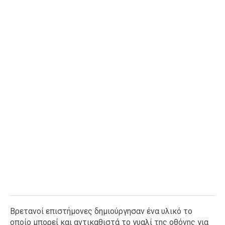
Ταξίδια
Style
Σπίτι
Family
Σχέσεις
AGENDA
Agenda
Επιλογές
Εισιτήρια
Βρετανοί επιστήμονες δημιούργησαν ένα υλικό το
οποίο μπορεί και αντικαθιστά το γυαλί της οθόνης για