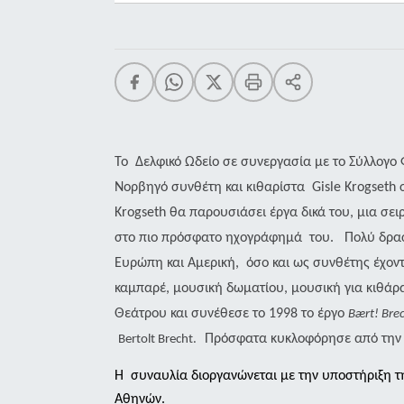
To
Δελφικό Ωδείο σε συνεργασία με το Σύλλογ
Νορβηγό συνθέτη και κιθαρίστα
Gisle
Krogseth
σ
Krogseth
θα παρουσιάσει έργα δικά του, μια σε
στο πιο πρόσφατο ηχογράφημά
του.
Πολύ δρα
Ευρώπη και Αμερική,
όσο και ως συνθέτης έχον
καμπαρέ, μουσική δωματίου, μουσική για κιθά
Θεάτρου και συνέθεσε το 1998 το έργο
Bært! Bre
Πρόσφατα κυκλοφόρησε από τη
Bertolt Brecht.
Η
συναυλία διοργανώνεται με την υποστήριξη τ
Αθηνών.