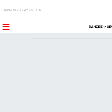
ΠΑΡΑΣΚΕΥΗ 7 ΑΥΓΟΥΣΤΟΥ
ΕΙΔΗΣΕΙΣ
ΘΕ
ΚΑΤΗΓΟΡΊΕΣ
FEEDS
Ειδήσεις
Πάσχ
Θέματα
Retro
Videos
OMG
Podcasts
A-Lis
Viral
Xmas
Life