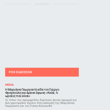
ΔΙΑΦΗΜΙΣΗ
ΡΟΗ ΕΙΔΗΣΕΩΝ
MEDIA
Η Μαριάννα Γεωργαντή είδε τον Γιώργο
Φραγκούλη και έμεινε άφωνη: «Καλέ, τι
ωραίος που είναι»
Οι τίτλοι της εφημερίδας Espresso έγιναν αφορμή για
ένα χαριτωμένο σχόλιο στην εκπομπή της Μαριάννας
Γεωργαντή και του Γιάννη Κολοκυθά