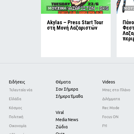
ΜΟΥΣΙΚΗ
ΜΟΥ
Akylas – Press Start Tour
Πάνο
στη Μονή Λαζαριστών
Φεστ
Λαζα
περι
Ειδήσεις
Θέματα
Videos
Σαν Σήμερα
Τελευταία νέα
Μπες στο Πλάνο
Σήμερα Έμαθα
Ελλάδα
Διλήμματα
Κόσμος
Rec Mode
Viral
Πολιτική
Focus ON
Media News
Οικονομία
FYI
Ζώδια