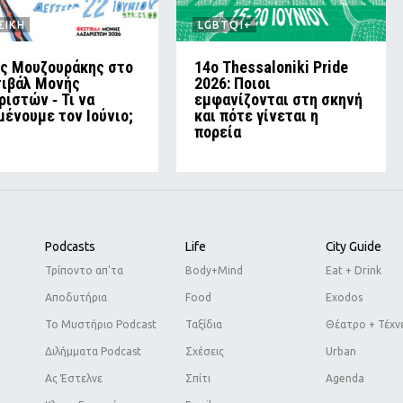
ΣΙΚΗ
LGBTQI+
ς Μουζουράκης στο
14ο Thessaloniki Pride
ιβάλ Μονής
2026: Ποιοι
ριστών ‑ Τι να
εμφανίζονται στη σκηνή
μένουμε τον Ιούνιο;
και πότε γίνεται η
πορεία
Podcasts
Life
City Guide
Τρίποντο απ'τα
Body+Mind
Eat + Drink
Αποδυτήρια
Food
Exodos
Το Μυστήριο Podcast
Ταξίδια
Θέατρο + Τέχν
Διλήμματα Podcast
Σχέσεις
Urban
Ας Έστελνε
Σπίτι
Agenda