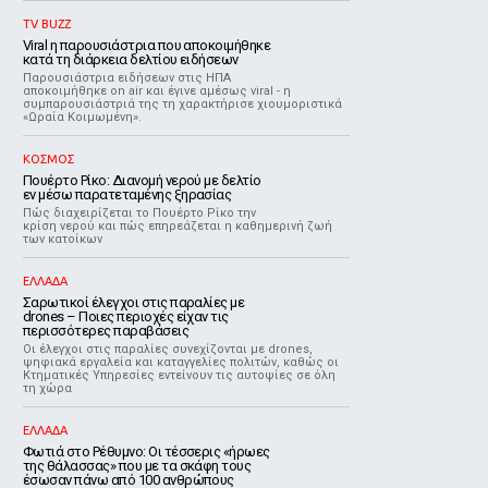
TV BUZZ
Viral η παρουσιάστρια που αποκοιμήθηκε
κατά τη διάρκεια δελτίου ειδήσεων
Παρουσιάστρια ειδήσεων στις ΗΠΑ
αποκοιμήθηκε on air και έγινε αμέσως viral - η
συμπαρουσιάστριά της τη χαρακτήρισε χιουμοριστικά
«Ωραία Κοιμωμένη».
ΚΟΣΜΟΣ
Πουέρτο Ρίκο: Διανομή νερού με δελτίο
εν μέσω παρατεταμένης ξηρασίας
Πώς διαχειρίζεται το Πουέρτο Ρίκο την
κρίση νερού και πώς επηρεάζεται η καθημερινή ζωή
των κατοίκων
ΕΛΛΑΔΑ
Σαρωτικοί έλεγχοι στις παραλίες με
drones – Ποιες περιοχές είχαν τις
περισσότερες παραβάσεις
Οι έλεγχοι στις παραλίες συνεχίζονται με drones,
ψηφιακά εργαλεία και καταγγελίες πολιτών, καθώς οι
Κτηματικές Υπηρεσίες εντείνουν τις αυτοψίες σε όλη
τη χώρα
ΕΛΛΑΔΑ
Φωτιά στο Ρέθυμνο: Οι τέσσερις «ήρωες
της θάλασσας» που με τα σκάφη τους
έσωσαν πάνω από 100 ανθρώπους