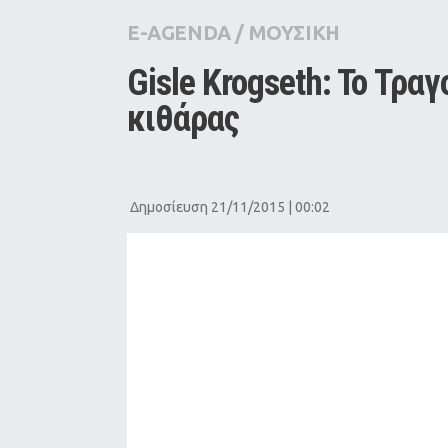
City Guide
E-AGENDA
/
ΜΟΥΣΙΚΗ
Pop Culture
Gisle Krogseth: To Τραγ
Agenda
κιθάρας
Δημοσίευση 21/11/2015 | 00:02