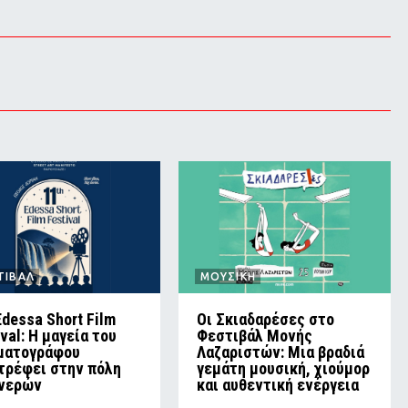
ΤΙΒΑΛ
ΜΟΥΣΙΚΗ
Edessa Short Film
Οι Σκιαδαρέσες στο
ival: Η μαγεία του
Φεστιβάλ Μονής
ματογράφου
Λαζαριστών: Μια βραδιά
τρέφει στην πόλη
γεμάτη μουσική, χιούμορ
νερών
και αυθεντική ενέργεια