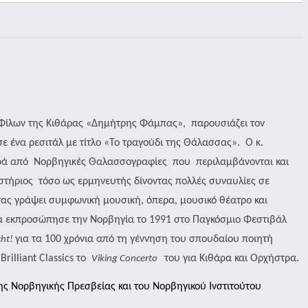
ο Φίλων της Κιθάρας «Δημήτρης Φάμπας»,
παρουσιάζει τον
ε ένα ρεσιτάλ με τίτλο «Το τραγούδι της Θάλασσας».
Ο κ.
ιρά από
Νορβηγικές Θαλασσογραφίες
που
περιλαμβάνονται και
στήριος
τόσο ως ερμηνευτής δίνοντας πολλές συναυλίες σε
τας γράψει συμφωνική μουσική, όπερα, μουσικό θέατρο και
ρα εκπροσώπησε την Νορβηγία το 1991 στο Παγκόσμιο Φεστιβάλ
για τα 100 χρόνια από τη γέννηση του σπουδαίου ποιητή
cht!
ν
Brilliant
Classics
το
του για Κιθάρα και Ορχήστρα
.
Viking Concerto
ης Νορβηγικής Πρεσβείας και του Νορβηγικού Ινστιτούτου