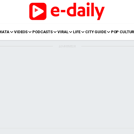
ΜΑΤΑ
VIDEOS
PODCASTS
VIRAL
LIFE
CITY GUIDE
POP CULTUR
ΔΙΑΦΗΜΙΣΗ
LIFE
Food
Body+Mind
α
Eurovision
Ταξίδια
Style
Summer
Σπίτι
Family
LOL
Σχέσεις
t
LGBTQI+