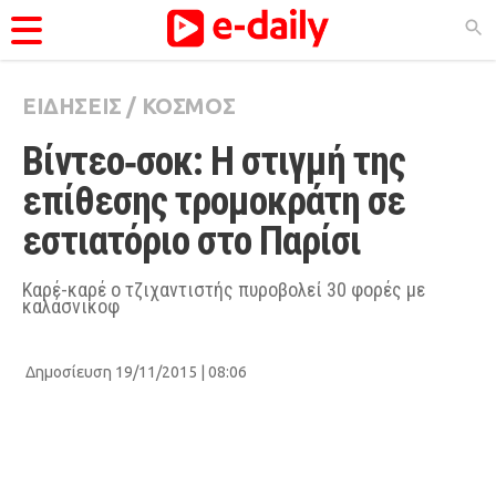
ΕΙΔΗΣΕΙΣ
/
ΚΟΣΜΟΣ
ΚΑΤΗΓΟΡΊΕΣ
Βίντεο‑σοκ: Η στιγμή της 
Ειδήσεις
επίθεσης τρομοκράτη σε 
Θέματα
εστιατόριο στο Παρίσι
Videos
Podcasts
Καρέ-καρέ ο τζιχαντιστής πυροβολεί 30 φορές με
καλάσνικοφ
Viral
Life
Δημοσίευση 19/11/2015 | 08:06
City Guide
Pop Culture
Agenda