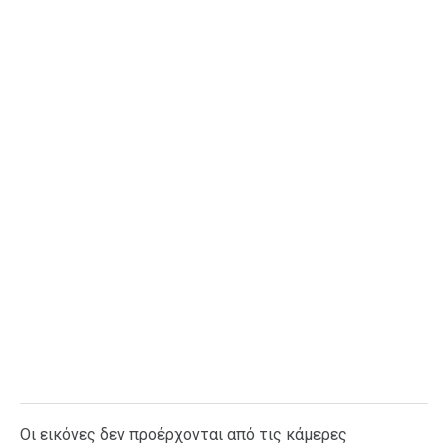
Ταξίδια
Style
Σπίτι
Family
Σχέσεις
AGENDA
Agenda
Επιλογές
Εισιτήρια
Οι εικόνες δεν προέρχονται από τις κάμερες