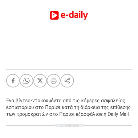
FEEDS
Πάσχα
Eurovision
Retro
Summer
OMG
LOL
A-List
LGBTQI+
Xmas
Ένα βίντεο-ντοκουμέντο από τις κάμερες ασφαλείας
εστιατορίου στο Παρίσι κατά τη διάρκεια της επίθεσης
των τρομοκρατών στο Παρίσι εξασφάλισε η Daily Mail.
LIFE
ΔΙΑΦΗΜΙΣΗ
Food
Body+Mind