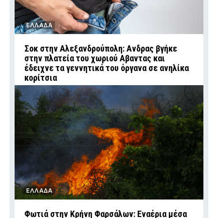
ΕΛΛΑΔΑ
Σοκ στην Αλεξανδρούπολη: Ανδρας βγήκε
στην πλατεία του χωριού Αβαντας και
έδειχνε τα γεννητικά του όργανα σε ανηλίκα
κορίτσια
ΕΛΛΑΔΑ
Φωτιά στην Κρήνη Φαρσάλων: Εναέρια μέσα