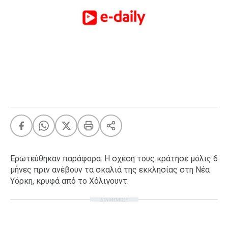
FEEDS
Πάσχα
Eurovision
Retro
Summer
OMG
LOL
A-List
LGBTQI+
Xmas
Ερωτεύθηκαν παράφορα. Η σχέση τους κράτησε μόλις 6
μήνες πριν ανέβουν τα σκαλιά της εκκλησίας στη Νέα
Υόρκη, κρυφά από το Χόλιγουντ.
ΔΙΑΦΗΜΙΣΗ
LIFE
Food
Body+Mind