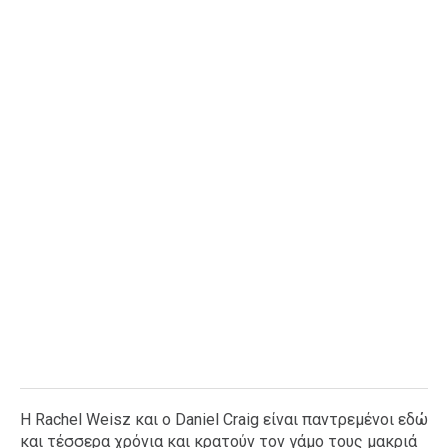
Ταξίδια
Style
Σπίτι
Family
Σχέσεις
AGENDA
Agenda
Επιλογές
Εισιτήρια
Η Rachel Weisz και ο Daniel Craig είναι παντρεμένοι εδώ
και τέσσερα χρόνια και κρατούν τον γάμο τους μακριά