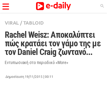
VIRAL
/
TABLOID
ΚΑΤΗΓΟΡΊΕΣ
Rachel Weisz: Αποκαλύπτει 
Ειδήσεις
πώς κρατάει τον γάμο της με 
Θέματα
τον Daniel Craig ζωντανό...
Videos
Podcasts
Εντυπωσιακή στο περιοδικό «More»
Viral
Δημοσίευση 19/11/2015 | 00:11
Life
City Guide
Pop Culture
Agenda