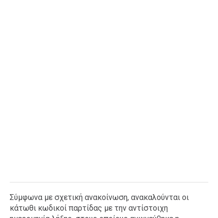
Ταξίδια
Style
Σπίτι
Family
Σχέσεις
AGENDA
Agenda
Επιλογές
Εισιτήρια
Σύμφωνα με σχετική ανακοίνωση, ανακαλούνται οι
κάτωθι κωδικοί παρτίδας με την αντίστοιχη