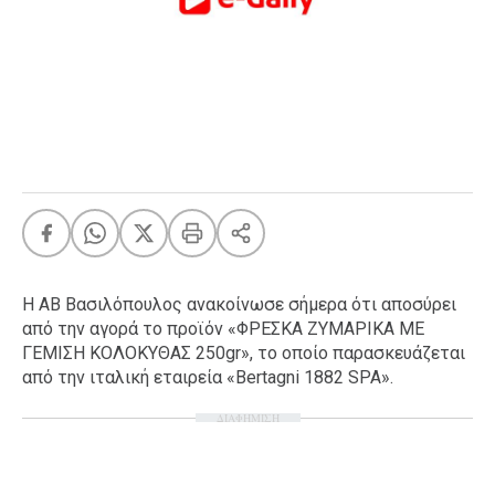
FEEDS
Πάσχα
Eurovision
Retro
Summer
OMG
LOL
A-List
LGBTQI+
Η ΑΒ Βασιλόπουλος ανακοίνωσε σήμερα ότι αποσύρει
Xmas
από την αγορά το προϊόν «ΦΡΕΣΚΑ ΖΥΜΑΡΙΚΑ ΜΕ
ΓΕΜΙΣΗ ΚΟΛΟΚΥΘΑΣ 250gr», το οποίο παρασκευάζεται
από την ιταλική εταιρεία «Bertagni 1882 SPA».
ΔΙΑΦΗΜΙΣΗ
LIFE
Food
Body+Mind