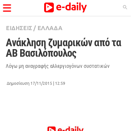
ΕΙΔΗΣΕΙΣ
/
ΕΛΛΑΔΑ
ΚΑΤΗΓΟΡΊΕΣ
Ανάκληση ζυμαρικών από τα 
Ειδήσεις
ΑΒ Βασιλόπουλος
Θέματα
Videos
Λόγω μη αναγραφής αλλεργιογόνων συστατικών
Podcasts
Δημοσίευση 17/11/2015 | 12:59
Viral
Life
City Guide
Pop Culture
Agenda