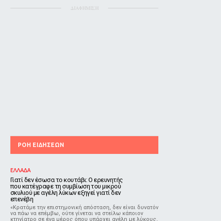
ΔΙΑΦΗΜΙΣΗ
ΡΟΗ ΕΙΔΗΣΕΩΝ
ΕΛΛΑΔΑ
Γιατί δεν έσωσα το κουτάβι: Ο ερευνητής
που κατέγραφε τη συμβίωση του μικρού
σκυλιού με αγέλη λύκων εξηγεί γιατί δεν
επενέβη
«Κρατάμε την επιστημονική απόσταση, δεν είναι δυνατόν
να πάω να επέμβω, ούτε γίνεται να στείλω κάποιον
κτηνίατρο σε ένα μέρος όπου υπάρχει αγέλη με λύκους,