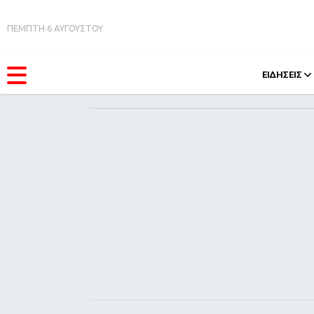
ΠΕΜΠΤΗ 6 ΑΥΓΟΥΣΤΟΥ
ΕΙΔΗΣΕΙΣ
ΚΑΤΗΓΟΡΊΕΣ
FEEDS
Ειδήσεις
Πάσχ
Θέματα
Retro
Videos
OMG
Podcasts
A-Lis
Viral
Xmas
Life