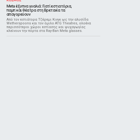
ΚΟΣΜΟΣ
Meta έξυπνα γυαλιά: Γιατί εστιατόρια,
παμπ και θέατρα στη Βρετανία τα
απαγορεύουν
Από τον εστιάτορα Τζέρεμι Κινγκ ως την αλυσίδα
Wetherspoons και τον όμιλο ATG Theatres, ολοένα
περισσότεροι χώροι εστίασης και ψυχαγωγίας
κλείνουν την πόρτα στα Ray-Ban Meta glasses.