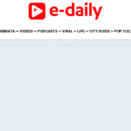
ΘΕΜΑΤΑ
VIDEOS
PODCASTS
VIRAL
LIFE
CITY GUIDE
POP CUL
ΔΙΑΦΗΜΙΣΗ
LIFE
Food
Body+Mind
α
Eurovision
Ταξίδια
Style
Summer
Σπίτι
Family
LOL
Σχέσεις
t
LGBTQI+