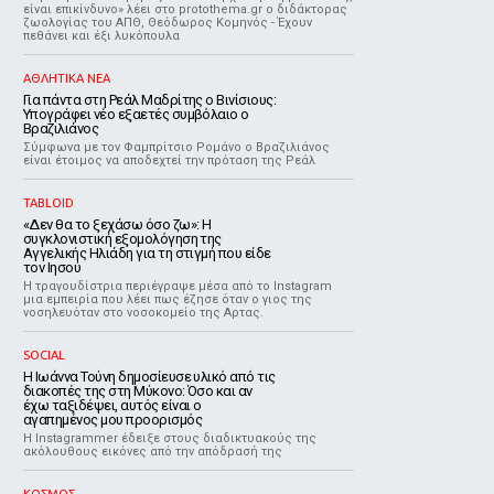
είναι επικίνδυνο» λέει στο protothema.gr ο διδάκτορας
ζωολογίας του ΑΠΘ, Θεόδωρος Κομηνός - Έχουν
πεθάνει και έξι λυκόπουλα
ΑΘΛΗΤΙΚΑ ΝΕΑ
Για πάντα στη Ρεάλ Μαδρίτης ο Βινίσιους:
Υπογράφει νέο εξαετές συμβόλαιο ο
Βραζιλιάνος
Σύμφωνα με τον Φαμπρίτσιο Ρομάνο ο Βραζιλιάνος
είναι έτοιμος να αποδεχτεί την πρόταση της Ρεάλ
TABLOID
«Δεν θα το ξεχάσω όσο ζω»: Η
συγκλονιστική εξομολόγηση της
Αγγελικής Ηλιάδη για τη στιγμή που είδε
τον Ιησού
Η τραγουδίστρια περιέγραψε μέσα από το Instagram
μια εμπειρία που λέει πως έζησε όταν ο γιος της
νοσηλευόταν στο νοσοκομείο της Αρτας.
SOCIAL
Η Ιωάννα Τούνη δημοσίευσε υλικό από τις
διακοπές της στη Μύκονο: Όσο και αν
έχω ταξιδέψει, αυτός είναι ο
αγαπημένος μου προορισμός
Η Instagrammer έδειξε στους διαδικτυακούς της
ακόλουθους εικόνες από την απόδρασή της