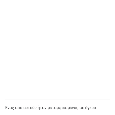
Ταξίδια
Style
Σπίτι
Family
Σχέσεις
AGENDA
Agenda
Επιλογές
Εισιτήρια
Ένας από αυτούς ήταν μεταμφιεσμένος σε έγκυο.