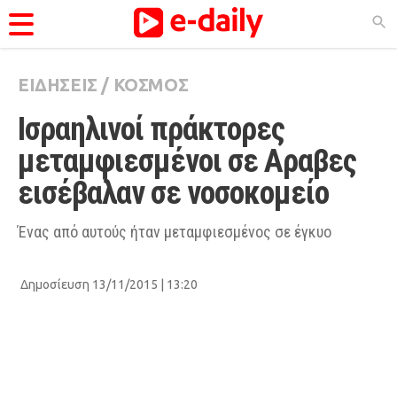
ΕΙΔΗΣΕΙΣ
/
ΚΟΣΜΟΣ
ΚΑΤΗΓΟΡΊΕΣ
Ισραηλινοί πράκτορες 
Ειδήσεις
μεταμφιεσμένοι σε Αραβες 
Θέματα
εισέβαλαν σε νοσοκομείο
Videos
Podcasts
Ένας από αυτούς ήταν μεταμφιεσμένος σε έγκυο
Viral
Δημοσίευση 13/11/2015 | 13:20
Life
City Guide
Pop Culture
Agenda