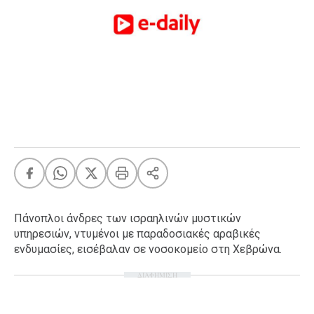
FEEDS
Πάσχα
Eurovision
Retro
Summer
OMG
LOL
A-List
LGBTQI+
Xmas
Πάνοπλοι άνδρες των ισραηλινών μυστικών
υπηρεσιών, ντυμένοι με παραδοσιακές αραβικές
ενδυμασίες, εισέβαλαν σε νοσοκομείο στη Χεβρώνα.
ΔΙΑΦΗΜΙΣΗ
LIFE
Food
Body+Mind