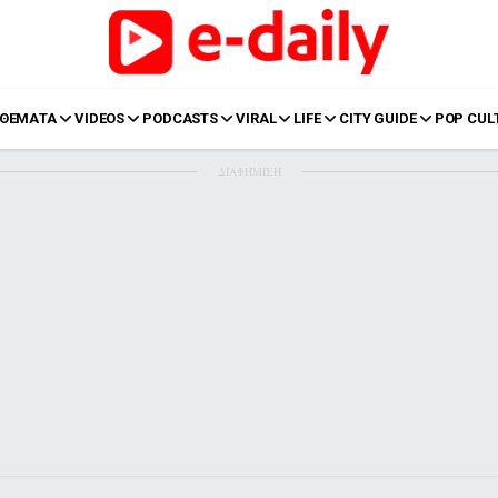
ΘΕΜΑΤΑ
VIDEOS
PODCASTS
VIRAL
LIFE
CITY GUIDE
POP CUL
ΔΙΑΦΗΜΙΣΗ
LIFE
Food
Body+Mind
α
Eurovision
Ταξίδια
Style
Summer
Σπίτι
Family
LOL
Σχέσεις
t
LGBTQI+