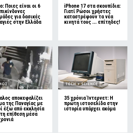
o: Ποιες είναι οι 6
iPhone 17 στα σκουπίδια:
επικίνδυνες
Γιατί Ρώσοι χρήστες
μάδες για δασικές
καταστρέφουν τα νέα
αγιές στην Ελλάδα
κινητά τους ... επίτηδες!
ΜΟΣ
TECH + SCIENCE
αλος αποκεφαλίζει
35 χρόνια Ίντερνετ: Η
μα της Παναγίας με
πρώτη ιστοσελίδα στην
ί έξω από εκκλησία
ιστορία υπάρχει ακόμα
ίτη επίθεση μέσα
χρονιά