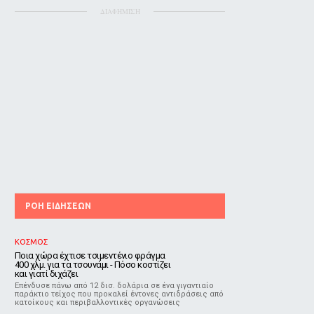
ΔΙΑΦΗΜΙΣΗ
ΡΟΗ ΕΙΔΗΣΕΩΝ
ΚΟΣΜΟΣ
Ποια χώρα έχτισε τσιμεντένιο φράγμα
400 χλμ. για τα τσουνάμι - Πόσο κοστίζει
και γιατί διχάζει
Επένδυσε πάνω από 12 δισ. δολάρια σε ένα γιγαντιαίο
παράκτιο τείχος που προκαλεί έντονες αντιδράσεις από
κατοίκους και περιβαλλοντικές οργανώσεις