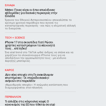
ΕΛΛΑΔΑ
Meteo: Ποιες είναι οι 6 πιο επικίνδυνες
εβδομάδες για δασικές πυρκαγιές στην
Ελλάδα
Έρευνα του Εθνικού Αστεροσκοπείου αποκαλύπτει το
κρίσιμο χρονικό παράθυρο που ευνοεί τις
καταστροφικές πυρκαγιές - και πώς η κλιματική αλλαγή
το διευρύνει.
TECH + SCIENCE
iPhone 17 στα σκουπίδια: Γιατί Ρώσοι
χρήστες καταστρέφουν τα νέα κινητά
τους ... επίτηδες!
Ένα viral trend στο TikTok ωθεί άνδρες να σπάνε και να
χαράζουν τα ολοκαίνουργια iPhone τους για να
αποδείξουν την αρρενωπότητά τους - με κίνδυνο
έκρηξης μπαταρίας.
ΚΑΙΡΟΣ
Δύο νέες εποχές στη Γη ανακάλυψαν
επιστήμονες - Oι «παραδοσιακές»
ανήκουν στο παρελθόν
«Αρρυθμικές εποχές»: Η ανώμαλη κατάσταση που
διαμορφώνεται στον πλανήτη
ΠΕΡΙΒΑΛΛΟΝ
Τι αλλάζει στις κάψουλες καφέ; Ο
κανονισμός της ΕΕ που τίθεται σε ισχύ