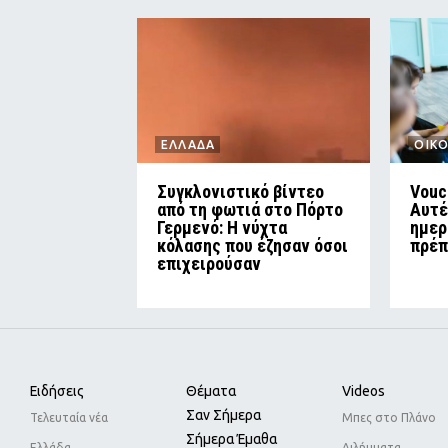
ΕΛΛΑΔΑ
ΟΙΚ
Συγκλονιστικό βίντεο
Vouc
από τη φωτιά στο Πόρτο
Αυτέ
Γερμενό: Η νύχτα
ημερ
κόλασης που έζησαν όσοι
πρέπ
επιχειρούσαν
Ειδήσεις
Θέματα
Videos
Σαν Σήμερα
Τελευταία νέα
Μπες στο Πλάνο
Σήμερα Έμαθα
Ελλάδα
Διλήμματα