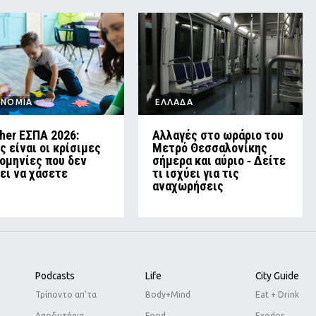
ΟΝΟΜΙΑ
ΕΛΛΑΔΑ
her ΕΣΠΑ 2026:
Αλλαγές στο ωράριο του
ς είναι οι κρίσιμες
Μετρό Θεσσαλονίκης
ομηνίες που δεν
σήμερα και αύριο ‑ Δείτε
ει να χάσετε
τι ισχύει για τις
αναχωρήσεις
Podcasts
Life
City Guide
Τρίποντο απ'τα
Body+Mind
Eat + Drink
Αποδυτήρια
Food
Exodos