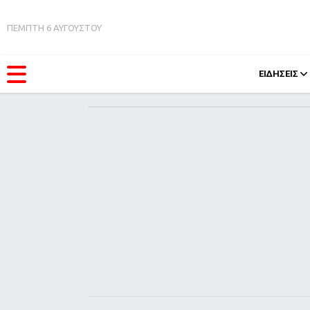
ΠΕΜΠΤΗ 6 ΑΥΓΟΥΣΤΟΥ
ΕΙΔΗΣΕΙΣ
ΚΑΤΗΓΟΡΊΕΣ
FEEDS
Ειδήσεις
Πάσχ
Θέματα
Retro
Videos
OMG
Podcasts
A-Lis
Viral
Xmas
Life