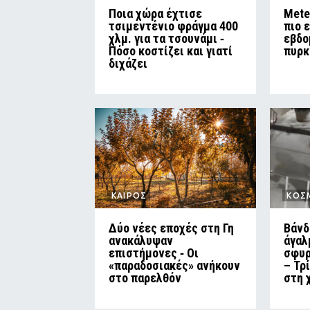
Ποια χώρα έχτισε
Mete
τσιμεντένιο φράγμα 400
πιο 
χλμ. για τα τσουνάμι ‑
εβδο
Πόσο κοστίζει και γιατί
πυρκ
διχάζει
ΚΑΙΡΟΣ
ΚΟΣ
Δύο νέες εποχές στη Γη
Βάνδ
ανακάλυψαν
άγαλ
επιστήμονες ‑ Oι
σφυρ
«παραδοσιακές» ανήκουν
– Τρ
στο παρελθόν
στη 