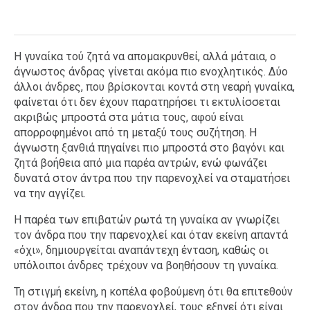
Η γυναίκα τού ζητά να απομακρυνθεί, αλλά μάταια, ο
άγνωστος άνδρας γίνεται ακόμα πιο ενοχλητικός. Δύο
άλλοι άνδρες, που βρίσκονται κοντά στη νεαρή γυναίκα,
φαίνεται ότι δεν έχουν παρατηρήσει τι εκτυλίσσεται
ακριβώς μπροστά στα μάτια τους, αφού είναι
απορροφημένοι από τη μεταξύ τους συζήτηση. Η
άγνωστη ξανθιά πηγαίνει πιο μπροστά στο βαγόνι και
ζητά βοήθεια από μια παρέα αντρών, ενώ φωνάζει
δυνατά στον άντρα που την παρενοχλεί να σταματήσει
να την αγγίζει.
Η παρέα των επιβατών ρωτά τη γυναίκα αν γνωρίζει
τον άνδρα που την παρενοχλεί και όταν εκείνη απαντά
«όχι», δημιουργείται αναπάντεχη ένταση, καθώς οι
υπόλοιποι άνδρες τρέχουν να βοηθήσουν τη γυναίκα.
Τη στιγμή εκείνη, η κοπέλα φοβούμενη ότι θα επιτεθούν
στον άνδρα που την παρενοχλεί, τους εξηγεί ότι είναι