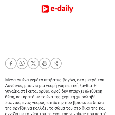
FEEDS
Πάσχα
Eurovision
Retro
Summer
OMG
LOL
A-List
LGBTQI+
Xmas
Μέσα σε ένα γεμάτο επιβάτες βαγόνι, στο μετρό του
Λονδίνου, μπαίνει μια νεαρή γοητευτική ξανθιά. Η
γυναίκα στέκεται όρθια, αφού δεν υπάρχει ελεύθερη
θέση, και κρατά με το ένα της χέρι τη χειρολαβή.
LIFE
Ξαφνικά, ένας νεαρός επιβάτης που βρίσκεται δίπλα
της αρχίζει να κολλάει το σώμα του στο δικό της και
Food
Body+Mind
αγγίζει με το χέρι του το χέρι της γυναίκας που κρατά