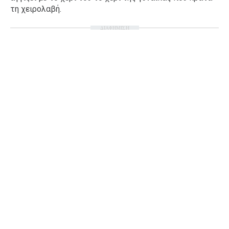
τη χειρολαβή.
Ταξίδια
Style
ΔΙΑΦΗΜΙΣΗ
Σπίτι
Family
Σχέσεις
AGENDA
Agenda
Επιλογές
Εισιτήρια