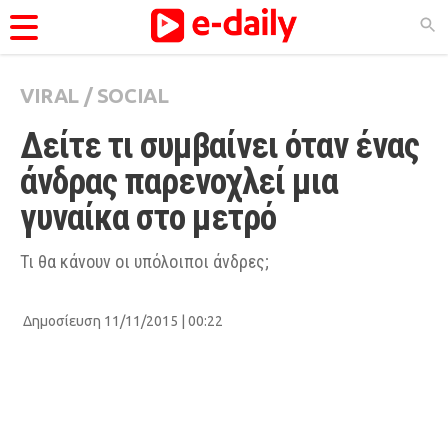
VIRAL
/
SOCIAL
ΚΑΤΗΓΟΡΊΕΣ
Δείτε τι συμβαίνει όταν ένας 
Ειδήσεις
άνδρας παρενοχλεί μια 
Θέματα
γυναίκα στο μετρό
Videos
Podcasts
Τι θα κάνουν οι υπόλοιποι άνδρες;
Viral
Δημοσίευση 11/11/2015 | 00:22
Life
City Guide
Pop Culture
Agenda