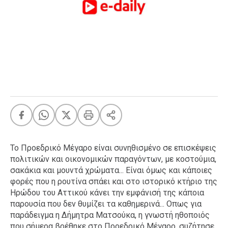
FEEDS
Πάσχα
Eurovision
Retro
Summer
OMG
LOL
A-List
LGBTQI+
Το Προεδρικό Μέγαρο είναι συνηθισμένο σε επισκέψεις
Xmas
πολιτικών και οικονομικών παραγόντων, με κοστούμια,
σακάκια και μουντά χρώματα... Είναι όμως και κάποιες
φορές που η ρουτίνα σπάει και στο ιστορικό κτήριο της
Ηρώδου του Αττικού κάνει την εμφάνισή της κάποια
LIFE
παρουσία που δεν θυμίζει τα καθημερινά... Οπως για
παράδειγμα η Δήμητρα Ματσούκα, η γνωστή ηθοποιός
Food
Body+Mind
που σήμερα βρέθηκε στο Προεδρικό Μέγαρο, συζήτησε