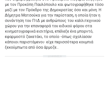
με τον Προκόπη Παυλόπουλο και φωτογραφήθηκε τόσο
Ταξίδια
Style
μαζί με τον Πρόεδρο της Δημοκρατίας όσο και μόνη. Η
Σπίτι
Family
Δήμητρα Ματσούκα για την περίσταση, η οποία ήταν η
συνάντηση του ΠτΔ με ανθρώπους του καλλιτεχνικού
Σχέσεις
χώρου για την επαναφορά του ειδικού φόρου στα
κινηματογραφικά εισιτήρια, επέλεξε ένα μπορντό,
εφαρμοστό ζακετάκι, το οποίο -όπως σχολίασαν
κάποιοι παριστάμενοι- είχε περισσότερα κουμπιά
AGENDA
ξεκούμπωτα από όσα άρμοζε...
Agenda
Επιλογές
ΔΙΑΦΗΜΙΣΗ
Εισιτήρια