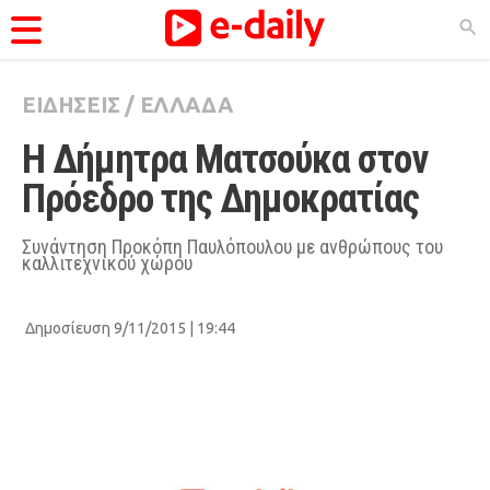
ΕΙΔΗΣΕΙΣ
/
ΕΛΛΑΔΑ
ΚΑΤΗΓΟΡΊΕΣ
Η Δήμητρα Ματσούκα στον 
Ειδήσεις
Πρόεδρο της Δημοκρατίας
Θέματα
Videos
Συνάντηση Προκόπη Παυλόπουλου με ανθρώπους του
καλλιτεχνικού χώρου
Podcasts
Viral
Δημοσίευση 9/11/2015 | 19:44
Life
City Guide
Pop Culture
Agenda