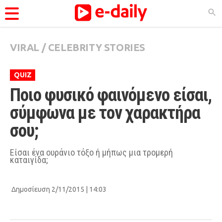
VIRAL
/
CELEBRITY STORIES
ΚΑΤΗΓΟΡΊΕΣ
Ειδήσεις
QUIZ
Θέματα
Ποιο φυσικό φαινόμενο είσαι, 
Videos
σύμφωνα με τον χαρακτήρα 
Podcasts
σου;
Viral
Είσαι ένα ουράνιο τόξο ή μήπως μια τρομερή
καταιγίδα;
Life
City Guide
Δημοσίευση 2/11/2015 | 14:03
Pop Culture
Agenda