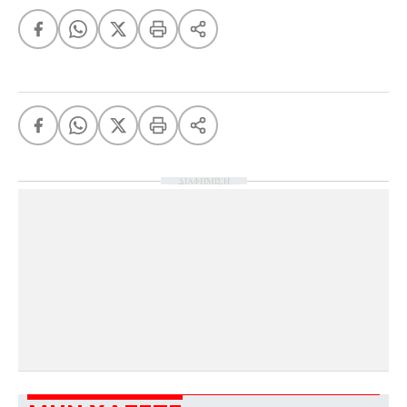
FEEDS
Πάσχα
Eurovision
Retro
Summer
ΔΙΑΦΗΜΙΣΗ
OMG
LOL
A-List
LGBTQI+
Xmas
LIFE
Food
Body+Mind