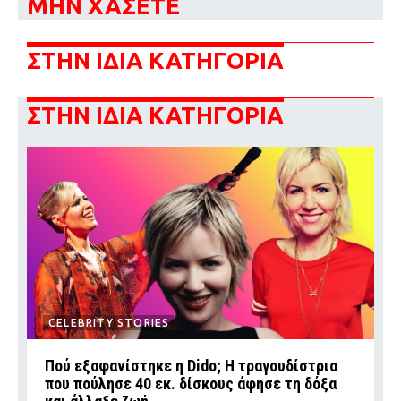
ΜΗΝ ΧΑΣΕΤΕ
Ταξίδια
Style
Σπίτι
Family
ΣΤΗΝ ΙΔΙΑ ΚΑΤΗΓΟΡΙΑ
Σχέσεις
ΣΤΗΝ ΙΔΙΑ ΚΑΤΗΓΟΡΙΑ
AGENDA
Agenda
Επιλογές
Εισιτήρια
CELEBRITY STORIES
Πού εξαφανίστηκε η Dido; Η τραγουδίστρια
που πούλησε 40 εκ. δίσκους άφησε τη δόξα