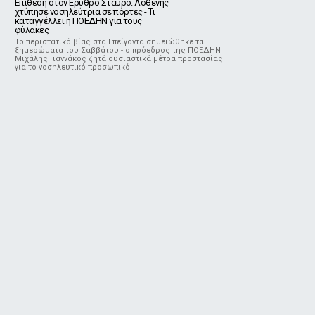
Επίθεση στον Ερυθρό Σταυρό: Ασθενής
χτύπησε νοσηλεύτρια σε πόρτες - Τι
καταγγέλλει η ΠΟΕΔΗΝ για τους
φύλακες
Το περιστατικό βίας στα Επείγοντα σημειώθηκε τα
ξημερώματα του Σαββάτου - ο πρόεδρος της ΠΟΕΔΗΝ
Μιχάλης Γιαννάκος ζητά ουσιαστικά μέτρα προστασίας
για το νοσηλευτικό προσωπικό