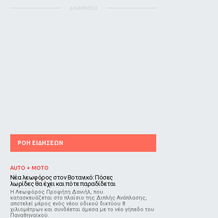
ΔΙΑΦΗΜΙΣΗ
ΡΟΗ ΕΙΔΗΣΕΩΝ
AUTO + MOTO
Νέα λεωφόρος στον Βοτανικό: Πόσες
λωρίδες θα έχει και πότε παραδίδεται
Η Λεωφόρος Προφήτη Δανιήλ, που
κατασκευάζεται στο πλαίσιο της Διπλής Ανάπλασης,
αποτελεί μέρος ενός νέου οδικού δικτύου 8
χιλιομέτρων και συνδέεται άμεσα με το νέο γήπεδο του
Παναθηναϊκού.