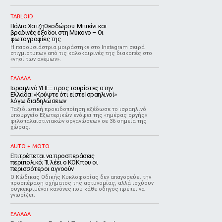
TABLOID
Βάλια Χατζηθεοδώρου: Μπικίνι και
βραδινές έξοδοι στη Μύκονο – Οι
φωτογραφίες της
Η παρουσιάστρια μοιράστηκε στο Instagram σειρά
στιγμιότυπων από τις καλοκαιρινές της διακοπές στο
«νησί των ανέμων».
ΕΛΛΑΔΑ
Ισραηλινό ΥΠΕΞ προς τουρίστες στην
Ελλάδα: «Κρύψτε ότι είστε Ισραηλινοί»
λόγω διαδηλώσεων
Ταξιδιωτική προειδοποίηση εξέδωσε το ισραηλινό
υπουργείο Εξωτερικών ενόψει της «ημέρας οργής»
φιλοπαλαιστινιακών οργανώσεων σε 36 σημεία της
χώρας.
AUTO + MOTO
Επιτρέπεται να προσπεράσεις
περιπολικό; Τι λέει ο ΚΟΚ που οι
περισσότεροι αγνοούν
Ο Κώδικας Οδικής Κυκλοφορίας δεν απαγορεύει την
προσπέραση οχήματος της αστυνομίας, αλλά ισχύουν
συγκεκριμένοι κανόνες που κάθε οδηγός πρέπει να
γνωρίζει.
ΕΛΛΑΔΑ