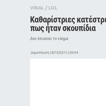
City Guide
VIRAL
/
LOL
Pop Culture
Καθαρίστριες κατέστρε
Agenda
πως ήταν σκουπίδια
Δεν έπιασαν το νόημα
Δημοσίευση 28/10/2015 | 00:04