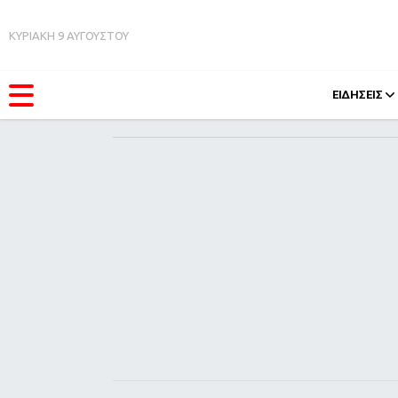
ΚΥΡΙΑΚΗ 9 ΑΥΓΟΥΣΤΟΥ
ΕΙΔΗΣΕΙΣ
ΚΑΤΗΓΟΡΊΕΣ
FEEDS
Ειδήσεις
Πάσχ
Θέματα
Retro
Videos
OMG
Podcasts
A-Lis
Viral
Xmas
Life