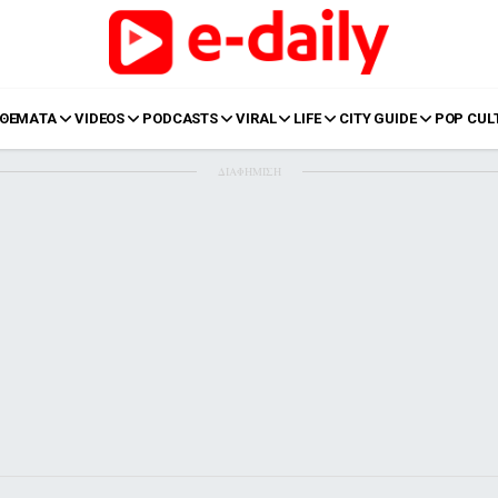
ΘΕΜΑΤΑ
VIDEOS
PODCASTS
VIRAL
LIFE
CITY GUIDE
POP CUL
ΔΙΑΦΗΜΙΣΗ
LIFE
Food
Body+Mind
α
Eurovision
Ταξίδια
Style
Summer
Σπίτι
Family
LOL
Σχέσεις
t
LGBTQI+