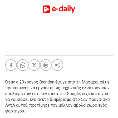
FEEDS
Πάσχα
Eurovision
Retro
Summer
OMG
LOL
A-List
LGBTQI+
Xmas
Όταν ο 23χρονος Brandon έφυγε από τη Μασαχουσέτη
προκειμένου να εργαστεί ως μηχανικός ηλεκτρονικών
υπολογιστών στα κεντρικά της Google, είχε κατά νου
να νοικιάσει ένα άνετο διαμέρισμα στο Σαν Φρανσίσκο.
LIFE
ΑντΆ αυτού, προτίμησε τον μάλλον άβολο χώρο ενός
φορτηγού.
Food
Body+Mind