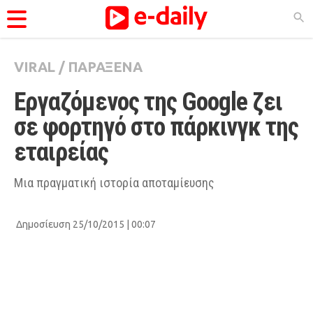
VIRAL
/
ΠΑΡΑΞΕΝΑ
ΚΑΤΗΓΟΡΊΕΣ
Εργαζόμενος της Google ζει 
Ειδήσεις
σε φορτηγό στο πάρκινγκ της 
Θέματα
εταιρείας
Videos
Podcasts
Μια πραγματική ιστορία αποταμίευσης
Viral
Δημοσίευση 25/10/2015 | 00:07
Life
City Guide
Pop Culture
Agenda