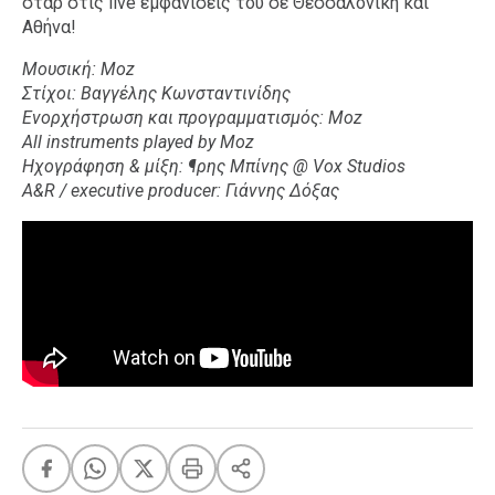
σταρ στις live εμφανίσεις του σε Θεσσαλονίκη και
Αθήνα!
Μουσική: Μoz
Στίχοι: Βαγγέλης Κωνσταντινίδης
Ενορχήστρωση και προγραμματισμός: Moz
All instruments played by Moz
Ηχογράφηση & μίξη: ¶ρης Μπίνης @ Vox Studios
A&R / executive producer: Γιάννης Δόξας