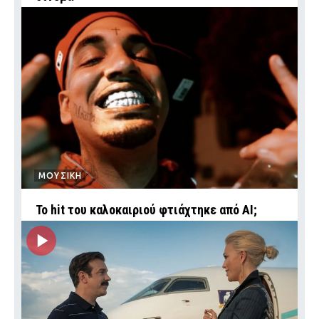
ΜΟΥΣΙΚΗ
Το hit του καλοκαιριού φτιάχτηκε από AI;