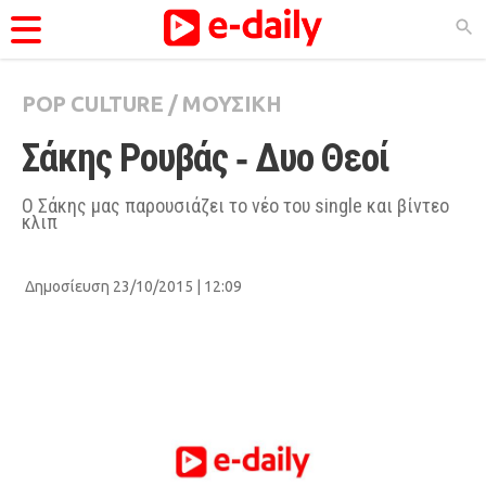
POP CULTURE
/
ΜΟΥΣΙΚΗ
ΚΑΤΗΓΟΡΊΕΣ
Σάκης Ρουβάς ‑ Δυο Θεοί
Ειδήσεις
Θέματα
Ο Σάκης μας παρουσιάζει το νέο του single και βίντεο
κλιπ
Videos
Podcasts
Δημοσίευση 23/10/2015 | 12:09
Viral
Life
City Guide
Pop Culture
Agenda