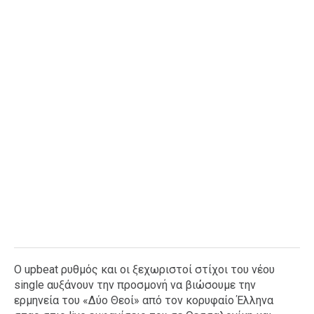
Ταξίδια
Style
Σπίτι
Family
Σχέσεις
AGENDA
Agenda
Επιλογές
Εισιτήρια
Ο upbeat ρυθμός και οι ξεχωριστοί στίχοι του νέου
single αυξάνουν την προσμονή να βιώσουμε την
ερμηνεία του «Δύο Θεοί» από τον κορυφαίο Έλληνα