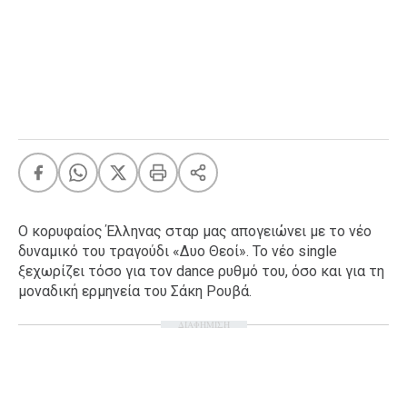
FEEDS
Πάσχα
Eurovision
Retro
Summer
OMG
LOL
Ο κορυφαίος Έλληνας σταρ μας απογειώνει με το νέο
A-List
LGBTQI+
δυναμικό του τραγούδι «Δυο Θεοί». Το νέο single
Xmas
ξεχωρίζει τόσο για τον dance ρυθμό του, όσο και για τη
μοναδική ερμηνεία του Σάκη Ρουβά.
ΔΙΑΦΗΜΙΣΗ
LIFE
Food
Body+Mind