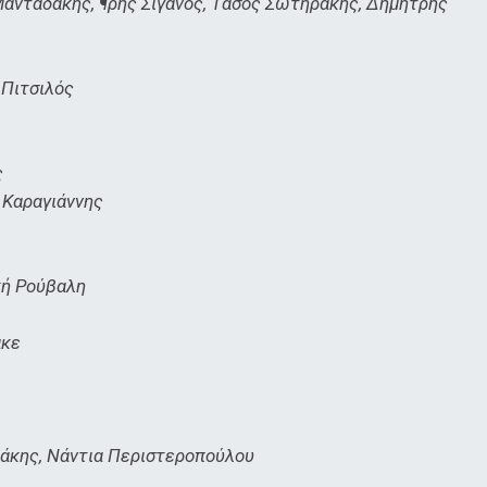
Μανταδάκης, ¶ρης Σιγανός, Τάσος Σωτηράκης, Δημήτρης
 Πιτσιλός
ς
 Καραγιάννης
κή Ρούβαλη
άκε
άκης, Νάντια Περιστεροπούλου