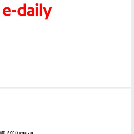
5), 5,00 ¤ άνεργοι,