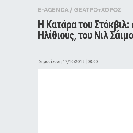
City Guide
E-AGENDA
/
ΘΕΑΤΡΟ+ΧΟΡΟΣ
Pop Culture
Η Κατάρα του Στόκβιλ:
Agenda
Ηλίθιους, του Νιλ Σάιμ
Δημοσίευση 17/10/2015 | 00:00