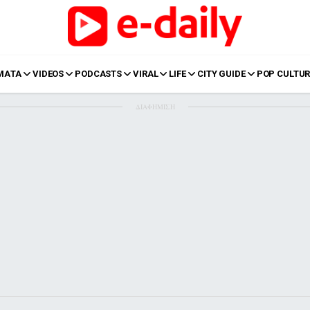
ΜΑΤΑ
VIDEOS
PODCASTS
VIRAL
LIFE
CITY GUIDE
POP CULTUR
ΔΙΑΦΗΜΙΣΗ
LIFE
Food
Body+Mind
α
Eurovision
Ταξίδια
Style
Summer
Σπίτι
Family
LOL
Σχέσεις
t
LGBTQI+