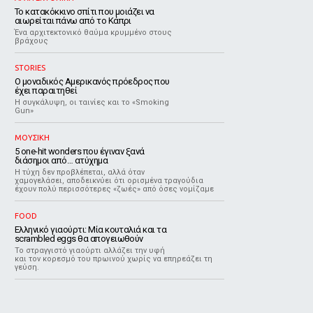
Το κατακόκκινο σπίτι που μοιάζει να
αιωρείται πάνω από το Κάπρι
Ένα αρχιτεκτονικό θαύμα κρυμμένο στους
βράχους
STORIES
Ο μοναδικός Αμερικανός πρόεδρος που
έχει παραιτηθεί
Η συγκάλυψη, οι ταινίες και το «Smoking
Gun»
ΜΟΥΣΙΚΗ
5 one-hit wonders που έγιναν ξανά
διάσημοι από… ατύχημα
Η τύχη δεν προβλέπεται, αλλά όταν
χαμογελάσει, αποδεικνύει ότι ορισμένα τραγούδια
έχουν πολύ περισσότερες «ζωές» από όσες νομίζαμε
FOOD
Ελληνικό γιαούρτι: Μία κουταλιά και τα
scrambled eggs θα απογειωθούν
Το στραγγιστό γιαούρτι αλλάζει την υφή
και τον κορεσμό του πρωινού χωρίς να επηρεάζει τη
γεύση.