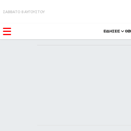
ΣΑΒΒΑΤΟ 8 ΑΥΓΟΥΣΤΟΥ
ΕΙΔΗΣΕΙΣ
ΘΕ
ΚΑΤΗΓΟΡΊΕΣ
FEEDS
Ειδήσεις
Πάσχ
Θέματα
Retro
Videos
OMG
Podcasts
A-Lis
Viral
Xmas
Life