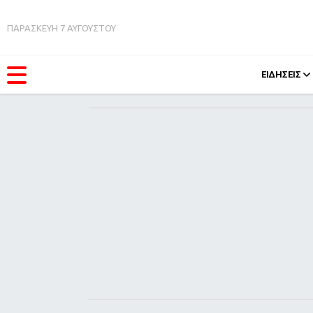
ΠΑΡΑΣΚΕΥΗ 7 ΑΥΓΟΥΣΤΟΥ
ΕΙΔΗΣΕΙΣ
ΚΑΤΗΓΟΡΊΕΣ
FEEDS
Ειδήσεις
Πάσχ
Θέματα
Retro
Videos
OMG
Podcasts
A-Lis
Viral
Xmas
Life