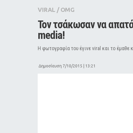
City Guide
VIRAL
/
OMG
Pop Culture
Τον τσάκωσαν να απατά 
Agenda
media!
Η φωτογραφία του έγινε viral και το έμαθε 
Δημοσίευση 7/10/2015 | 13:21