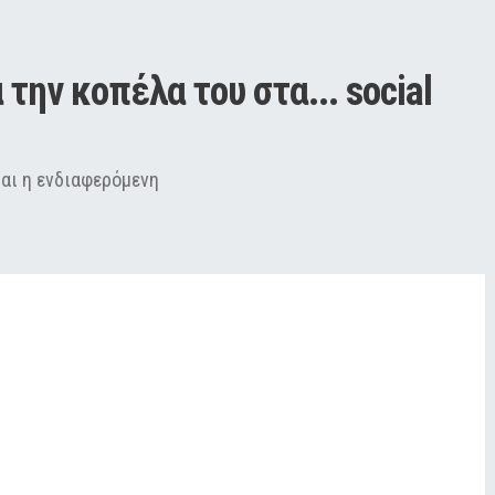
την κοπέλα του στα... social 
και η ενδιαφερόμενη