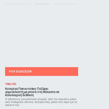
ΔΙΑΦΗΜΙΣΗ
ΡΟΗ ΕΙΔΗΣΕΩΝ
TABLOID
Κατερίνα Παπουτσάκη: Ποζάρει
χαμογελαστή με μπικίνι στη θάλασσα σε
καλοκαιρινή διάθεση
Η ηθοποιός μοιράστηκε στιγμές από την παραλία μέσα
από Instagram stories, ποζάροντας μέσα στο νερό με τα
αγόρια της