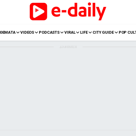
ΘΕΜΑΤΑ
VIDEOS
PODCASTS
VIRAL
LIFE
CITY GUIDE
POP CUL
ΔΙΑΦΗΜΙΣΗ
LIFE
Food
Body+Mind
α
Eurovision
Ταξίδια
Style
Summer
Σπίτι
Family
LOL
Σχέσεις
t
LGBTQI+