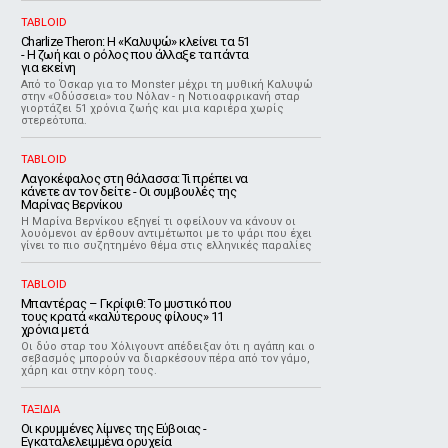
TABLOID
Charlize Theron: Η «Καλυψώ» κλείνει τα 51
- H ζωή και ο ρόλος που άλλαξε τα πάντα
για εκείνη
Από το Όσκαρ για το Monster μέχρι τη μυθική Καλυψώ
στην «Οδύσσεια» του Νόλαν - η Νοτιοαφρικανή σταρ
γιορτάζει 51 χρόνια ζωής και μια καριέρα χωρίς
στερεότυπα.
TABLOID
Λαγοκέφαλος στη θάλασσα: Τι πρέπει να
κάνετε αν τον δείτε - Οι συμβουλές της
Μαρίνας Βερνίκου
Η Μαρίνα Βερνίκου εξηγεί τι οφείλουν να κάνουν οι
λουόμενοι αν έρθουν αντιμέτωποι με το ψάρι που έχει
γίνει το πιο συζητημένο θέμα στις ελληνικές παραλίες
TABLOID
Μπαντέρας – Γκρίφιθ: Το μυστικό που
τους κρατά «καλύτερους φίλους» 11
χρόνια μετά
Οι δύο σταρ του Χόλιγουντ απέδειξαν ότι η αγάπη και ο
σεβασμός μπορούν να διαρκέσουν πέρα από τον γάμο,
χάρη και στην κόρη τους.
ΤΑΞΙΔΙΑ
Οι κρυμμένες λίμνες της Εύβοιας -
Εγκαταλελειμμένα ορυχεία