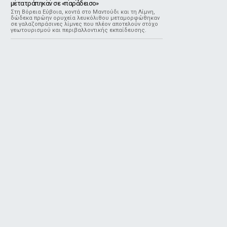
μετατράπηκαν σε «παράδεισο»
Στη Βόρεια Εύβοια, κοντά στο Μαντούδι και τη Λίμνη,
δώδεκα πρώην ορυχεία λευκόλιθου μεταμορφώθηκαν
σε γαλαζοπράσινες λίμνες που πλέον αποτελούν στόχο
γεωτουρισμού και περιβαλλοντικής εκπαίδευσης.