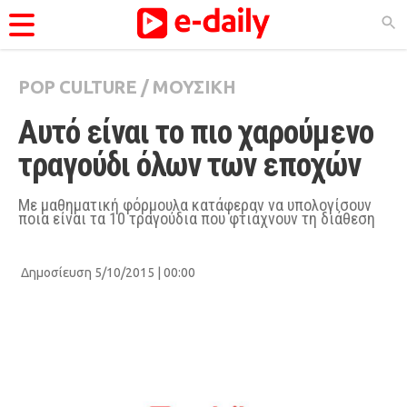
POP CULTURE
/
ΜΟΥΣΙΚΗ
ΚΑΤΗΓΟΡΊΕΣ
Αυτό είναι το πιο χαρούμενο 
Ειδήσεις
τραγούδι όλων των εποχών
Θέματα
Videos
Με μαθηματική φόρμουλα κατάφεραν να υπολογίσουν
ποια είναι τα 10 τραγούδια που φτιάχνουν τη διάθεση
Podcasts
Viral
Δημοσίευση 5/10/2015 | 00:00
Life
City Guide
Pop Culture
Agenda