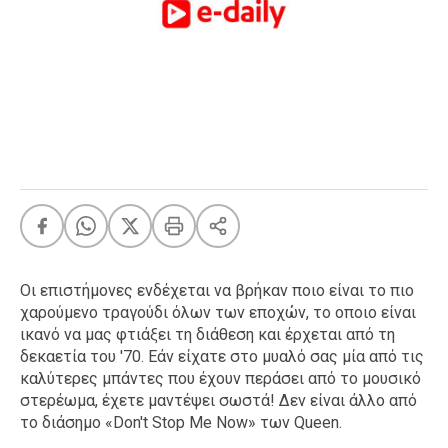
FEEDS
Πάσχα
Eurovision
Retro
Summer
OMG
LOL
A-List
LGBTQI+
Οι επιστήμονες ενδέχεται να βρήκαν ποιο είναι το πιο
Xmas
χαρούμενο τραγούδι όλων των εποχών, το οποιο είναι
ικανό να μας φτιάξει τη διάθεση και έρχεται από τη
δεκαετία του '70. Εάν είχατε στο μυαλό σας μία από τις
καλύτερες μπάντες που έχουν περάσει από το μουσικό
LIFE
στερέωμα, έχετε μαντέψει σωστά! Δεν είναι άλλο από
το διάσημο «Don't Stop Me Now» των Queen.
Food
Body+Mind