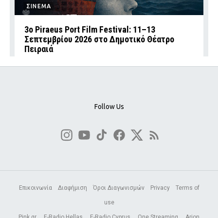
ΣΙΝΕΜΑ
3ο Piraeus Port Film Festival: 11–13
Σεπτεμβρίου 2026 στο Δημοτικό Θέατρο
Πειραιά
Follow Us
Επικοινωνία
Διαφήμιση
Όροι Διαγωνισμών
Privacy
Terms of
use
Pink.gr
E-Radio Hellas
E-Radio Cyprus
One Streaming
Arion