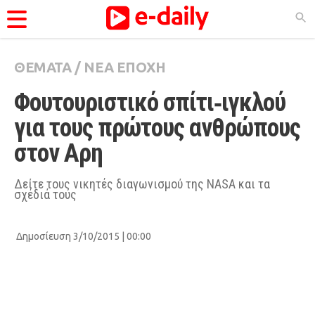
ΘΕΜΑΤΑ
/
ΝΕΑ ΕΠΟΧΗ
ΚΑΤΗΓΟΡΊΕΣ
Φουτουριστικό σπίτι‑ιγκλού 
Ειδήσεις
για τους πρώτους ανθρώπους 
Θέματα
στον Αρη
Videos
Podcasts
Δείτε τους νικητές διαγωνισμού της NASA και τα
σχέδιά τους
Viral
Life
Δημοσίευση 3/10/2015 | 00:00
City Guide
Pop Culture
Agenda