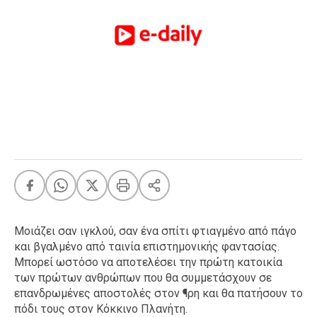
FEEDS
Πάσχα
Eurovision
Retro
Summer
OMG
LOL
A-List
LGBTQI+
Xmas
Μοιάζει σαν ιγκλού, σαν ένα σπίτι φτιαγμένο από πάγο
και βγαλμένο από ταινία επιστημονικής φαντασίας.
Μπορεί ωστόσο να αποτελέσει την πρώτη κατοικία
των πρώτων ανθρώπων που θα συμμετάσχουν σε
LIFE
επανδρωμένες αποστολές στον ¶ρη και θα πατήσουν το
πόδι τους στον Κόκκινο Πλανήτη.
Food
Body+Mind