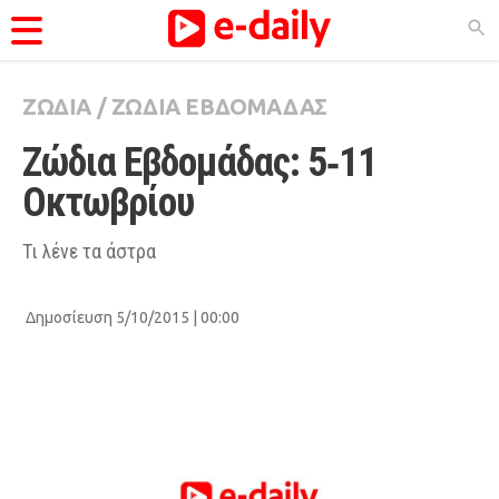
ΖΩΔΙΑ
/
ΖΩΔΙΑ ΕΒΔΟΜΑΔΑΣ
ΚΑΤΗΓΟΡΊΕΣ
Ζώδια Εβδομάδας: 5‑11 
Ειδήσεις
Οκτωβρίου
Θέματα
Videos
Τι λένε τα άστρα
Podcasts
Δημοσίευση 5/10/2015 | 00:00
Viral
Life
City Guide
Pop Culture
Agenda