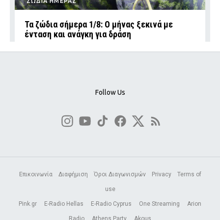
ΖΩΔΙΑ ΗΜΕΡΑΣ
Τα ζώδια σήμερα 1/8: Ο μήνας ξεκινά με
ένταση και ανάγκη για δράση
Follow Us
Επικοινωνία
Διαφήμιση
Όροι Διαγωνισμών
Privacy
Terms of
use
Pink.gr
E-Radio Hellas
E-Radio Cyprus
One Streaming
Arion
Radio
Athens Party
Akous