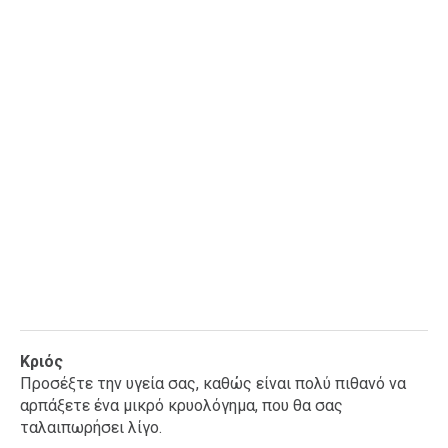
Ταξίδια
Style
Σπίτι
Family
Σχέσεις
AGENDA
Agenda
Επιλογές
Εισιτήρια
Κριός
Προσέξτε την υγεία σας, καθώς είναι πολύ πιθανό να
αρπάξετε ένα μικρό κρυολόγημα, που θα σας
ταλαιπωρήσει λίγο.