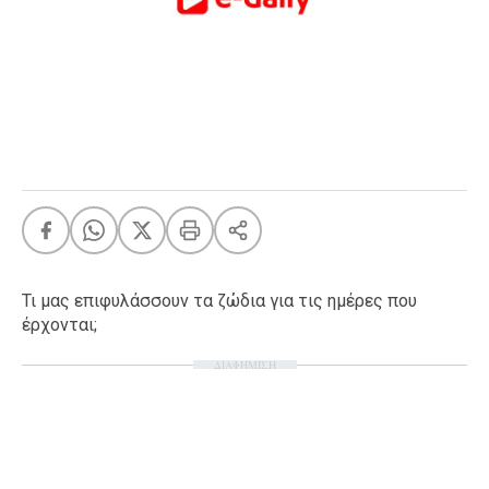
FEEDS
Πάσχα
Eurovision
Retro
Summer
OMG
LOL
A-List
LGBTQI+
Τι μας επιφυλάσσουν τα ζώδια για τις ημέρες που
Xmas
έρχονται;
ΔΙΑΦΗΜΙΣΗ
LIFE
Food
Body+Mind