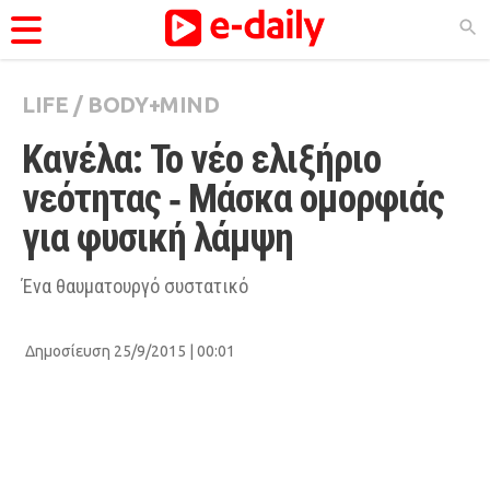
LIFE
/
BODY+MIND
ΚΑΤΗΓΟΡΊΕΣ
Κανέλα: Το νέο ελιξήριο 
Ειδήσεις
νεότητας ‑ Μάσκα ομορφιάς 
Θέματα
για φυσική λάμψη
Videos
Podcasts
Ένα θαυματουργό συστατικό
Viral
Δημοσίευση 25/9/2015 | 00:01
Life
City Guide
Pop Culture
Agenda