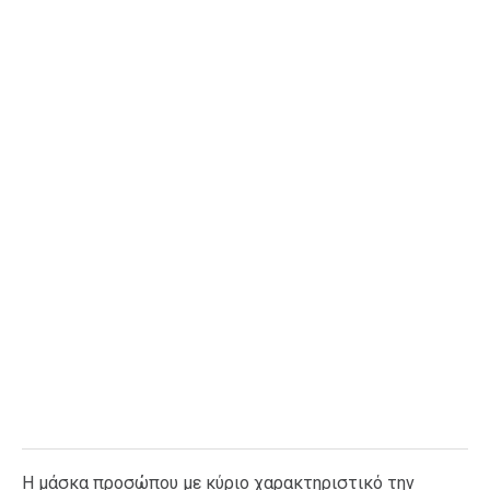
Ταξίδια
Style
Σπίτι
Family
Σχέσεις
AGENDA
Agenda
Επιλογές
Εισιτήρια
Η μάσκα προσώπου με κύριο χαρακτηριστικό την