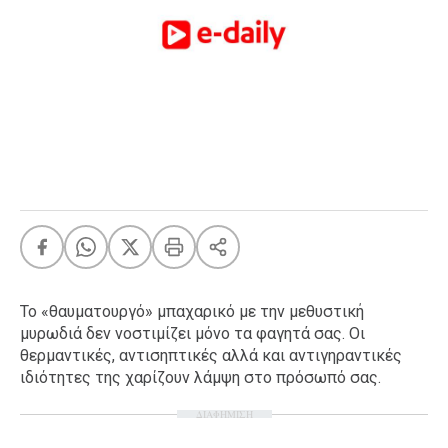
FEEDS
Πάσχα
Eurovision
Retro
Summer
OMG
LOL
A-List
LGBTQI+
Xmas
Το «θαυματουργό» μπαχαρικό με την μεθυστική
μυρωδιά δεν νοστιμίζει μόνο τα φαγητά σας. Οι
θερμαντικές, αντισηπτικές αλλά και αντιγηραντικές
ιδιότητες της χαρίζουν λάμψη στο πρόσωπό σας.
LIFE
ΔΙΑΦΗΜΙΣΗ
Food
Body+Mind