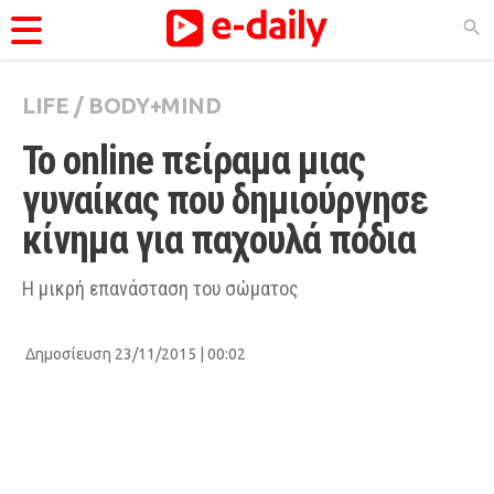
LIFE
/
BODY+MIND
ΚΑΤΗΓΟΡΊΕΣ
To online πείραμα μιας 
Ειδήσεις
γυναίκας που δημιούργησε 
Θέματα
κίνημα για παχουλά πόδια
Videos
Podcasts
Η μικρή επανάσταση του σώματος
Viral
Δημοσίευση 23/11/2015 | 00:02
Life
City Guide
Pop Culture
Agenda