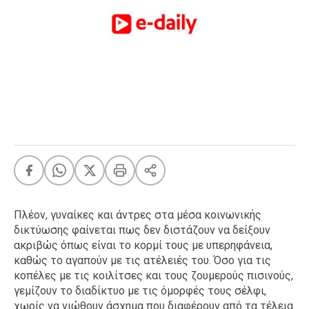
FEEDS
Πάσχα
Eurovision
Retro
Summer
OMG
LOL
A-List
LGBTQI+
Xmas
Πλέον, γυναίκες και άντρες στα μέσα κοινωνικής
δικτύωσης φαίνεται πως δεν διστάζουν να δείξουν
ακριβώς όπως είναι το κορμί τους με υπερηφάνεια,
καθώς το αγαπούν με τις ατέλειές του. Όσο για τις
LIFE
κοπέλες με τις κοιλίτσες και τους ζουμερούς πισινούς,
γεμίζουν το διαδίκτυο με τις όμορφές τους σέλφι,
Food
Body+Mind
χωρίς να νιώθουν άσχημα που διαφέρουν από τα τέλεια