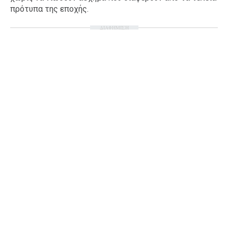
πρότυπα της εποχής.
Ταξίδια
Style
ΔΙΑΦΗΜΙΣΗ
Σπίτι
Family
Σχέσεις
AGENDA
Agenda
Επιλογές
Εισιτήρια