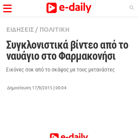
ΕΙΔΗΣΕΙΣ
/
ΠΟΛΙΤΙΚΗ
ΚΑΤΗΓΟΡΊΕΣ
Συγκλονιστικά βίντεο από το 
Ειδήσεις
ναυάγιο στο Φαρμακονήσι
Θέματα
Videos
Εικόνες σοκ από το σκάφος με τους μετανάστες
Podcasts
Δημοσίευση 17/9/2015 | 00:04
Viral
Life
City Guide
Pop Culture
Agenda