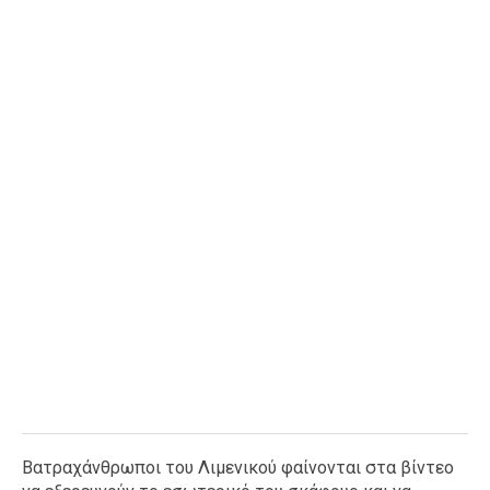
Ταξίδια
Style
Σπίτι
Family
Σχέσεις
AGENDA
Agenda
Επιλογές
Εισιτήρια
Βατραχάνθρωποι του Λιμενικού φαίνονται στα βίντεο