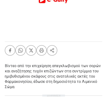
FEEDS
Πάσχα
Eurovision
Retro
Summer
OMG
LOL
A-List
LGBTQI+
Βίντεο από την επιχείρηση απεγκλωβισμού των σορών
Xmas
και αναζήτησης τυχόν επιζώντων στα συντρίμμια του
ημιβυθισμένου σκάφους στις ανατολικές ακτές του
Φαρμακονησίου, έδωσε στη δημοσιότητα το Λιμενικό
Σώμα.
LIFE
ΔΙΑΦΗΜΙΣΗ
Food
Body+Mind