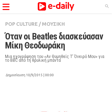
POP CULTURE
/
ΜΟΥΣΙΚΗ
ΚΑΤΗΓΟΡΊΕΣ
Όταν οι Beatles διασκεύασαν 
Ειδήσεις
Μίκη Θεοδωράκη
Θέματα
Videos
Μια ηχογράφηση του «Αν Θυμηθείς Τ' Όνειρό Μου» για
το BBC από τη θρυλική μπάντα
Podcasts
Viral
Δημοσίευση 10/9/2015 | 00:00
Life
City Guide
Pop Culture
Agenda