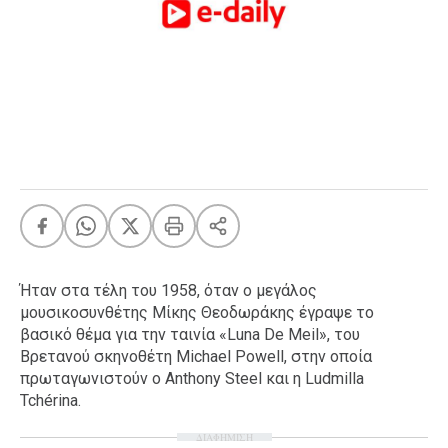
FEEDS
Πάσχα
Eurovision
Retro
Summer
OMG
LOL
A-List
LGBTQI+
Ήταν στα τέλη του 1958, όταν ο μεγάλος
Xmas
μουσικοσυνθέτης Μίκης Θεοδωράκης έγραψε το
βασικό θέμα για την ταινία «Luna De Meil», του
Βρετανού σκηνοθέτη Michael Powell, στην οποία
πρωταγωνιστούν ο Anthony Steel και η Ludmilla
LIFE
Tchérina.
ΔΙΑΦΗΜΙΣΗ
Food
Body+Mind