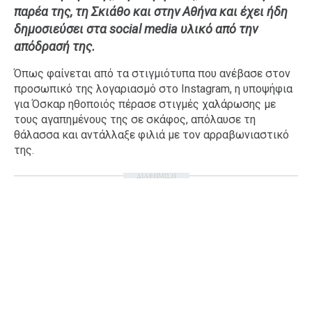
παρέα της, τη Σκιάθο και στην Αθήνα και έχει ήδη
Ταξίδια
Style
δημοσιεύσει στα social media υλικό από την
Σπίτι
Family
απόδρασή της.
Σχέσεις
Όπως φαίνεται από τα στιγμιότυπα που ανέβασε στον
προσωπικό της λογαριασμό στο Instagram, η υποψήφια
για Όσκαρ ηθοποιός πέρασε στιγμές χαλάρωσης με
τους αγαπημένους της σε σκάφος, απόλαυσε τη
AGENDA
θάλασσα και αντάλλαξε φιλιά με τον αρραβωνιαστικό
της.
Agenda
Επιλογές
ΔΙΑΦΗΜΙΣΗ
Εισιτήρια