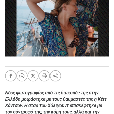
FEEDS
Πάσχα
Eurovision
Retro
Summer
OMG
LOL
A-List
LGBTQI+
Xmas
Νέες φωτογραφίες από τις διακοπές της στην
Ελλάδα μοιράστηκε με τους θαυμαστές της η Κέιτ
LIFE
Χάντσον. Η σταρ του Χόλιγουντ επισκέφτηκε με
τον σύντροφό της, την κόρη τους, αλλά και την
Food
Body+Mind