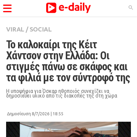
VIRAL
/
SOCIAL
ΚΑΤΗΓΟΡΊΕΣ
Το καλοκαίρι της Κέιτ 
Ειδήσεις
Χάντσον στην Ελλάδα: Οι 
Θέματα
στιγμές πάνω σε σκάφος και 
Videos
τα φιλιά με τον σύντροφό της
Podcasts
Viral
Η υποψήφια για Όσκαρ ηθοποιός συνεχίζει να
δημοσιεύει υλικό από τις διακοπές της στη χώρα
Life
City Guide
Δημοσίευση 8/7/2026 | 18:55
Pop Culture
Agenda