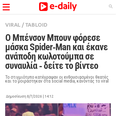
VIRAL
/
TABLOID
ΚΑΤΗΓΟΡΊΕΣ
Ο Μπένσον Μπουν φόρεσε 
Ειδήσεις
μάσκα Spider‑Man και έκανε 
Θέματα
ανάποδη κωλοτούμπα σε 
Videos
συναυλία ‑ δείτε το βίντεο
Podcasts
Viral
Το στιγμιότυπο κατέγραψαν οι ενθουσιασμένοι θεατές
και το μοιράστηκαν στα social media, κάνοντάς το viral
Life
City Guide
Δημοσίευση 8/7/2026 | 14:12
Pop Culture
Agenda