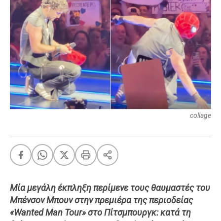
FEEDS
Πάσχα
Eurovision
Retro
Summer
OMG
LOL
collage
A-List
LGBTQI+
Xmas
Μία μεγάλη έκπληξη περίμενε τους θαυμαστές του
LIFE
Μπένσον Μπουν στην πρεμιέρα της περιοδείας
«Wanted Man Tour» στο Πίτσμπουργκ: κατά τη
Food
Body+Mind