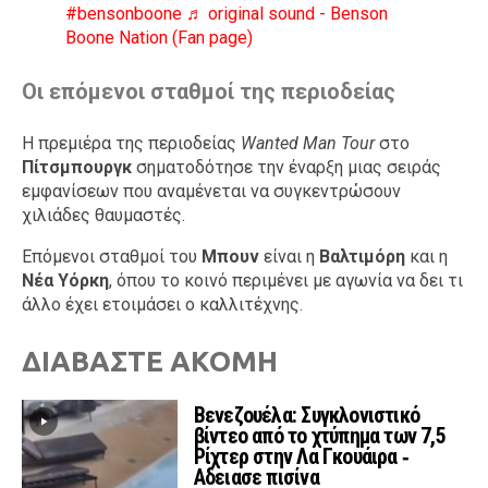
#bensonboone
♬ original sound - Benson
Boone Nation (Fan page)
Οι επόμενοι σταθμοί της περιοδείας
Η πρεμιέρα της περιοδείας
Wanted Man Tour
στο
Πίτσμπουργκ
σηματοδότησε την έναρξη μιας σειράς
εμφανίσεων που αναμένεται να συγκεντρώσουν
χιλιάδες θαυμαστές.
Επόμενοι σταθμοί του
Μπουν
είναι η
Βαλτιμόρη
και η
Νέα Υόρκη
, όπου το κοινό περιμένει με αγωνία να δει τι
άλλο έχει ετοιμάσει ο καλλιτέχνης.
ΔΙΑΒΑΣΤΕ ΑΚΟΜΗ
Βενεζουέλα: Συγκλονιστικό
βίντεο από το χτύπημα των 7,5
Ρίχτερ στην Λα Γκουάιρα ‑
Αδειασε πισίνα