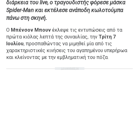
διάρκεια του live, ο τραγουδιστής φόρεσε μάσκα
Ταξίδια
Style
Spider-Man και εκτέλεσε ανάποδη κωλοτούμπα
πάνω στη σκηνή.
Σπίτι
Family
Σχέσεις
Ο
Μπένσον Μπουν
έκλεψε τις εντυπώσεις από τα
πρώτα κιόλας λεπτά της συναυλίας, την
Τρίτη 7
Ιουλίου
, προσπαθώντας να μιμηθεί μία από τις
χαρακτηριστικές κινήσεις του αγαπημένου υπερήρωα
και κλείνοντας με την εμβληματική του πόζα.
AGENDA
ΔΙΑΦΗΜΙΣΗ
Agenda
Επιλογές
Εισιτήρια