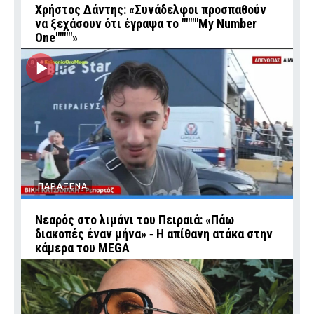
Χρήστος Δάντης: «Συνάδελφοι προσπαθούν
να ξεχάσουν ότι έγραψα το """"My Number
One""""»
ΠΑΡΑΞΕΝΑ
Νεαρός στο λιμάνι του Πειραιά: «Πάω
διακοπές έναν μήνα» ‑ Η απίθανη ατάκα στην
κάμερα του MEGA