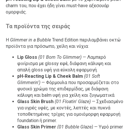
charm του, που έχει ήδη γίνει must-have αξεσουάρ
ομορφιάς.
Τα προϊόντα της σειράς
Η
Glimmer in a Bubble
Trend Edition περιλαμβάνει οκτώ
προϊόντα για πρόσωπο, χείλη και νύχια:
Lip Gloss
(01 Born To Glimmer)
— Λαμπερό
φινίρισμα με glossy εφέ, διάφανη κάλυψη και
απαλή gloss υφή για εύκολη εφαρμογή.
pH-Reacting Lip & Cheek Balm
(01 Soft
Glimmerin')
— Φόρμουλα που προσαρμόζεται στο
φυσικό χρώμα της επιδερμίδας, με διάφανη
κάλυψη και balm υφή για χείλη και ζυγωματικά.
Glass Skin Brush
(01 Floatin' Glaze)
— Σχεδιασμένο
για υγρές υφές, με κοντές, λεπτές και πυκνά
τοποθετημένες τρίχες για ομοιόμορφη εφαρμογή
foundation ή primer.
Glass Skin Primer
(01 Bubble Glaze)
— Υγρό primer