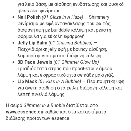
για λεία βάση, με αίσθηση ενυδάτωσης και φυσικό
glass skin φινίρισμα.
Nail Polish
(01 Glaze In A Haze)
— Shimmery
φινίρισμα με εφέ αντανάκλασης του φωτός,
διάφανη υφή με buildable κάλυψη και ρευστή
φόρμουλα για εύκολη εφαρμογή.
Jelly Lip Balm
(01 Chasing Bubbles)
—
Παιχνιδιάρικη jelly υφή με bouncy αίσθηση,
λαμπερό φινίρισμα και διάφανη κάλυψη.
3D Face Jewels
(01 Glimmer Glow Up)
—
Τρισδιάστατα στρας που προσθέτουν άμεσα
λάμψη και εκφραστικότητα σε κάθε μακιγιάζ.
Lip Mask
(01 Kiss In A Bubble)
— Περιποιητική υφή
για άνετη αίσθηση στα χείλη, διάφανη κάλυψη και
λεπτή πινελιά λάμψης.
Η σειρά
Glimmer in a Bubble
διατίθεται στο
www.essence.eu
καθώς και στα καταστήματα
διάθεσης προϊόντων essence.