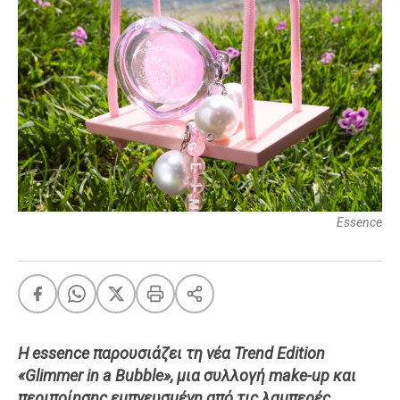
FEEDS
Πάσχα
Eurovision
Retro
Summer
OMG
LOL
Essence
A-List
LGBTQI+
Xmas
Η essence παρουσιάζει τη νέα Trend Edition
LIFE
«Glimmer in a Bubble», μια συλλογή make-up και
Food
Body+Mind
περιποίησης εμπνευσμένη από τις λαμπερές