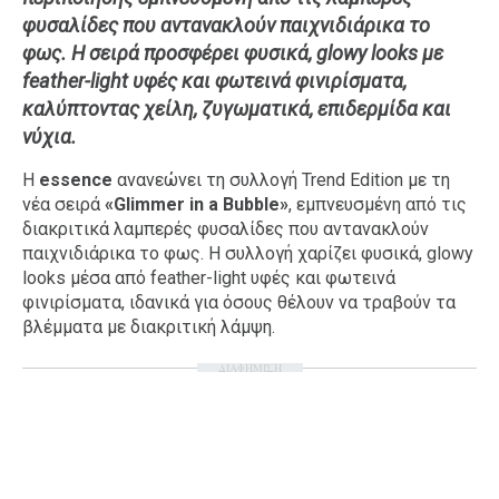
φυσαλίδες που αντανακλούν παιχνιδιάρικα το
Ταξίδια
Style
φως. Η σειρά προσφέρει φυσικά, glowy looks με
Σπίτι
Family
feather-light υφές και φωτεινά φινιρίσματα,
Σχέσεις
καλύπτοντας χείλη, ζυγωματικά, επιδερμίδα και
νύχια.
Η
essence
ανανεώνει τη συλλογή Trend Edition με τη
νέα σειρά
«Glimmer in a Bubble»
, εμπνευσμένη από τις
AGENDA
διακριτικά λαμπερές φυσαλίδες που αντανακλούν
παιχνιδιάρικα το φως. Η συλλογή χαρίζει φυσικά, glowy
Agenda
Επιλογές
looks μέσα από feather-light υφές και φωτεινά
Εισιτήρια
φινιρίσματα, ιδανικά για όσους θέλουν να τραβούν τα
βλέμματα με διακριτική λάμψη.
ΔΙΑΦΗΜΙΣΗ