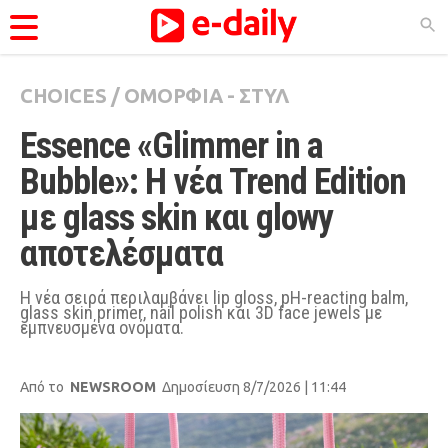
CHOICES
/
ΟΜΟΡΦΙΑ - ΣΤΥΛ
ΚΑΤΗΓΟΡΊΕΣ
Essence «Glimmer in a 
Ειδήσεις
Bubble»: Η νέα Trend Edition 
Θέματα
με glass skin και glowy 
Videos
αποτελέσματα
Podcasts
Viral
Η νέα σειρά περιλαμβάνει lip gloss, pH-reacting balm,
glass skin primer, nail polish και 3D face jewels με
εμπνευσμένα ονόματα.
Life
City Guide
Από το
NEWSROOM
Δημοσίευση 8/7/2026 | 11:44
Pop Culture
Agenda