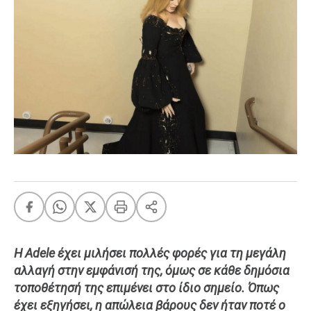
FEEDS
Πάσχα
Eurovision
Retro
Summer
OMG
LOL
A-List
LGBTQI+
Xmas
Η Adele έχει μιλήσει πολλές φορές για τη μεγάλη
αλλαγή στην εμφάνισή της, όμως σε κάθε δημόσια
LIFE
τοποθέτησή της επιμένει στο ίδιο σημείο. Όπως
έχει εξηγήσει, η απώλεια βάρους δεν ήταν ποτέ ο
Food
Body+Mind