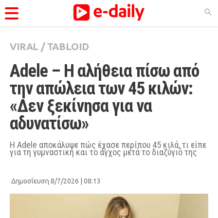
VIRAL
/
TABLOID
ΚΑΤΗΓΟΡΊΕΣ
Adele – Η αλήθεια πίσω από 
Ειδήσεις
την απώλεια των 45 κιλών: 
Θέματα
«Δεν ξεκίνησα για να 
Videos
αδυνατίσω»
Podcasts
Viral
Η Adele αποκάλυψε πώς έχασε περίπου 45 κιλά, τι είπε
για τη γυμναστική και το άγχος μετά το διαζύγιό της
Life
City Guide
Δημοσίευση 8/7/2026 | 08:13
Pop Culture
Agenda