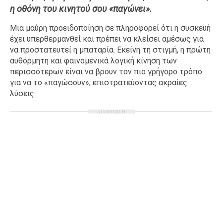
η οθόνη του κινητού σου «παγώνει».
Ταξίδια
Style
Μια μαύρη προειδοποίηση σε πληροφορεί ότι η συσκευή
Σπίτι
Family
έχει υπερθερμανθεί και πρέπει να κλείσει αμέσως για
Σχέσεις
να προστατευτεί η μπαταρία. Εκείνη τη στιγμή, η πρώτη
αυθόρμητη και φαινομενικά λογική κίνηση των
περισσότερων είναι να βρουν τον πιο γρήγορο τρόπο
για να το «παγώσουν», επιστρατεύοντας ακραίες
λύσεις.
AGENDA
ΔΙΑΦΗΜΙΣΗ
Agenda
Επιλογές
Εισιτήρια