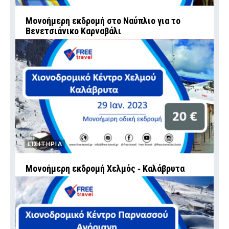
Mονοήμερη εκδρομή στο Ναύπλιο για το
Βενετσιάνικο Καρναβάλι
ΕΙΣΙΤΗΡΙΑ
Mονοήμερη εκδρομή Χελμός ‑ Καλάβρυτα