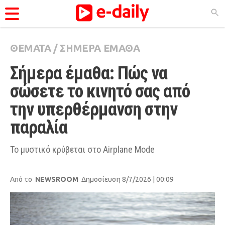
ΘΕΜΑΤΑ
/
ΣΗΜΕΡΑ ΕΜΑΘΑ
ΚΑΤΗΓΟΡΊΕΣ
Σήμερα έμαθα: Πώς να 
Ειδήσεις
σώσετε το κινητό σας από 
Θέματα
την υπερθέρμανση στην 
Videos
παραλία
Podcasts
Viral
Το μυστικό κρύβεται στο Airplane Mode
Life
Από το
NEWSROOM
Δημοσίευση 8/7/2026 | 00:09
City Guide
Pop Culture
Agenda