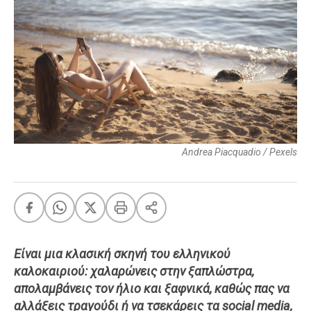
FEEDS
Πάσχα
Eurovision
Retro
Summer
OMG
LOL
Andrea Piacquadio / Pexels
A-List
LGBTQI+
Xmas
Είναι μια κλασική σκηνή του ελληνικού
καλοκαιριού: χαλαρώνεις στην ξαπλώστρα,
LIFE
απολαμβάνεις τον ήλιο και ξαφνικά, καθώς πας να
αλλάξεις τραγούδι ή να τσεκάρεις τα social media,
Food
Body+Mind